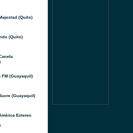
Majestad (Quito)
do (Quito)
Canela
M
a FM (Guayaquil)
Sucre (Guayaquil)
América Estereo
M