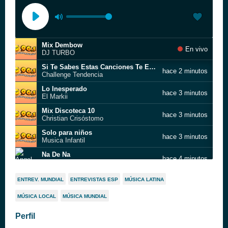
Mix Dembow
En vivo
DJ TURBO
Si Te Sabes Estas Canciones Te Encanta TikTok
hace 2 minutos
Challenge Tendencia
Lo Inesperado
hace 3 minutos
El Markii
Mix Discoteca 10
hace 3 minutos
Christian Crisóstomo
Solo para niños
hace 3 minutos
Musica Infantil
Na De Na
hace 4 minutos
Angel Y Khriz
Todavia
hace 5 minutos
ENTREV. MUNDIAL
ENTREVISTAS ESP
MÚSICA LATINA
La Factoria
MÚSICA LOCAL
MÚSICA MUNDIAL
El Gato Volador
hace 6 minutos
El Chombo
Perfil
Papi Chulo
hace 8 minutos
The King