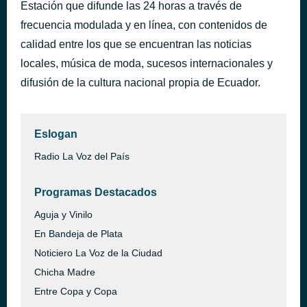
Estación que difunde las 24 horas a través de
Los Mejores Bailes Y Tendencias De TikTok 2021
hace 9 minutos
frecuencia modulada y en línea, con contenidos de
Dj Viral TikToker
calidad entre los que se encuentran las noticias
locales, música de moda, sucesos internacionales y
difusión de la cultura nacional propia de Ecuador.
Eslogan
Radio La Voz del País
Programas Destacados
Aguja y Vinilo
En Bandeja de Plata
Noticiero La Voz de la Ciudad
Chicha Madre
Entre Copa y Copa