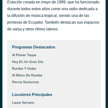
Estación creada en mayo de 1989, que ha funcionado
Esposa
hace 44 minutos
durante todos estos años como una radio dedicada a
Tony Vega
la difusión de música tropical, siendo una de las
primeras de Ecuador. También destacan sus espacios
de salsa y otros ritmos latinos.
Programas Destacados
Al Primer Toque
Hoy Es Un Gran Día
Rumba Y Goles
Al Ritmo De Rumba
Perros Nocturnos
Locutores Principales
Laura Serrano