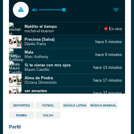
Maldito el tiempo
En vivo
michel-el-buenon
Preciosa (Salsa)
hace 5 minutos
Danilo Parra
Mala
hace 9 minutos
Marc Anthony
Si te vieras con mis ojos
hace 13 minutos
Mauro Castillo
Alma de Piedra
hace 17 minutos
Octava Dimensión
ser amantes
hace 27 minutos
Paquito Guzmán
Tu Eres La Unica
hace 32 minutos
DEPORTES
FÚTBOL
MÚSICA LATINA
MÚSICA MUNDIAL
Samir Bazzi
RUMBA
SALSA
A Puro Dolor
hace 37 minutos
Yady
Perfil
Acariciame
hace 40 minutos
Yahaira Plasencia