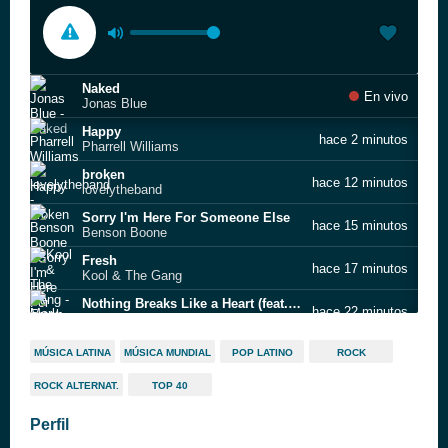
Naked
En vivo
Jonas Blue
Happy
hace 2 minutos
Pharrell Williams
broken
hace 12 minutos
lovelytheband
Sorry I'm Here For Someone Else
hace 15 minutos
Benson Boone
Fresh
hace 17 minutos
Kool & The Gang
Nothing Breaks Like a Heart (feat. Miley Cyrus)
hace 22 minutos
Mark Ronson
The Fate of Ophelia
hace 30 minutos
MÚSICA LATINA
MÚSICA MUNDIAL
POP LATINO
ROCK
Taylor Swift
ROCK ALTERNAT.
TOP 40
Smile
hace 34 minutos
Katy Perry
Perfil
Doctor (Work It Out) [feat. Miley Cyrus]
hace 37 minutos
Pharrell Williams