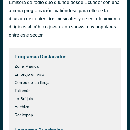
Emisora de radio que difunde desde Ecuador con una
If I Can't Have You
hace 42 minutos
amena programación, valiéndose para ello de la
Shawn Mendes
difusión de contenidos musicales y de entretenimiento
dirigidos al público joven, con shows muy populares
entre este sector.
Programas Destacados
Zona Mágica
Embrujo en vivo
Correo de La Bruja
Talismán
La Brújula
Hechizo
Rockopop