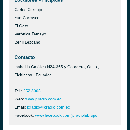
Locutores Principales
Carlos Cornejo
Yuri Carrasco
El Gato
Verónica Tamayo
Benji Lezcano
Contacto
Isabel la Católica N24-365 y Coordero, Quito ,
Pichincha , Ecuador
Tel.:
252 3005
Web:
www.jcradio.com.ec
Email:
jcradio@jcradio.com.ec
Facebook:
www.facebook.com/jcradiolabruja/