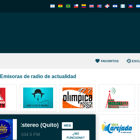
FAVORITOS
ESC
Emisoras de radio de actualidad
érica Estereo (Quito)
WEB
104.5 FM
¿NO
FUNCIONA?