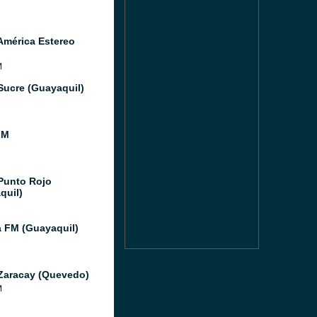
América Estereo
M
Sucre (Guayaquil)
FM
Punto Rojo
quil)
a FM (Guayaquil)
Zaracay (Quevedo)
M