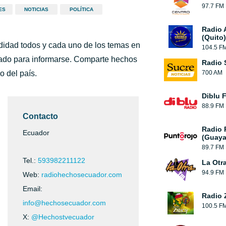
97.7 FM
ES
NOTICIAS
POLÍTICA
Radio 
(Quito)
ndidad todos y cada uno de los temas en
104.5 F
icado para informarse. Comparte hechos
Radio 
o del país.
700 AM
Diblu 
88.9 FM
Contacto
Radio 
Ecuador
(Guaya
89.7 FM
Tel.:
593982211122
La Otr
94.9 FM
Web:
radiohechosecuador.com
Email:
Radio 
info@hechosecuador.com
100.5 F
X:
@Hechostvecuador