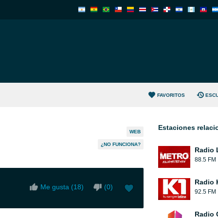
FAVORITOS
ESC
Estaciones relac
WEB
¿NO FUNCIONA?
Radio 
88.5 FM
Radio 
Me gusta (
18
)
(
0
)
92.5 FM
Radio 