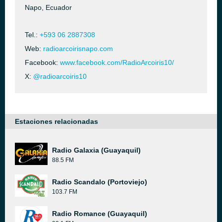
Napo, Ecuador
Tel.:
+593 06 2887308
Web:
radioarcoirisnapo.com
Facebook:
www.facebook.com/RadioArcoiris10/
X:
@radioarcoiris10
Estaciones relacionadas
Radio Galaxia (Guayaquil)
88.5 FM
Radio Scandalo (Portoviejo)
103.7 FM
Radio Romance (Guayaquil)