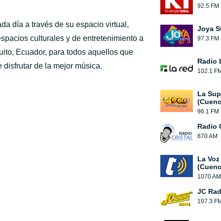
92.5 FM
a día a través de su espacio virtual,
Joya S
spacios culturales y de entretenimiento a
97.3 FM
ito, Ecuador, para todos aquellos que
Radio 
disfrutar de la mejor música.
102.1 F
La Sup
(Cuenc
96.1 FM
Radio C
870 AM
La Voz
(Cuenc
1070 AM
JC Rad
107.3 F