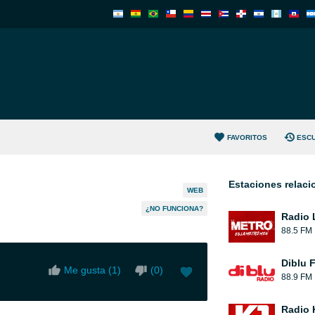
FAVORITOS
ESC
Estaciones relac
WEB
¿NO FUNCIONA?
Radio 
88.5 FM
Diblu 
Me gusta (
1
)
(
0
)
88.9 FM
Radio 