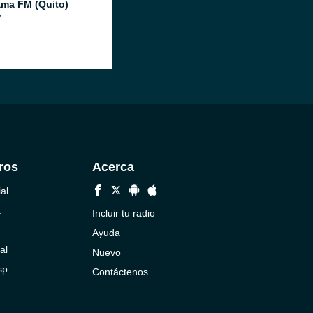
ma FM (Quito)
M
ros
Acerca
al
a
Incluir tu radio
Ayuda
al
Nuevo
sp
Contáctenos