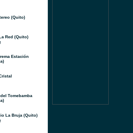
tereo (Quito)
La Red (Quito)
M
rema Estación
a)
ristal
 del Tomebamba
a)
io La Bruja (Quito)
M