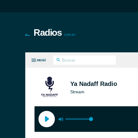
Radios
.com.ec
MENÚ
S GÉNEROS
Ya Nadaff Radio
Stream