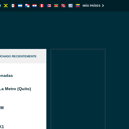
MÁS PAÍSES
UCHADO RECIENTEMENTE
ionadas
La Metro (Quito)
FM
K1