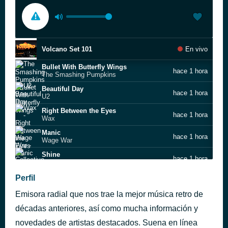
Volcano Set 101
En vivo
Bullet With Butterfly Wings
hace 1 hora
The Smashing Pumpkins
Beautiful Day
hace 1 hora
U2
Right Between the Eyes
hace 1 hora
Wax
Manic
hace 1 hora
Wage War
Shine
hace 1 hora
Collective Soul
spit the bone
Perfil
hace 1 hora
Architects
Emisora radial que nos trae la mejor música retro de
Volcano Set 90 (6)
hace 1 hora
décadas anteriores, así como mucha información y
novedades de artistas destacados. Suena en línea
Volcano Set 24
hace 2 horas