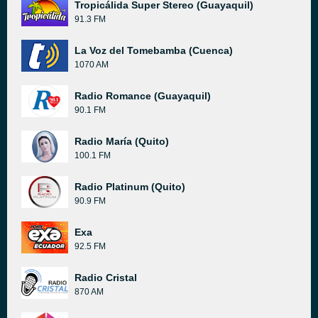
Tropicálida Super Stereo (Guayaquil)
91.3 FM
La Voz del Tomebamba (Cuenca)
1070 AM
Radio Romance (Guayaquil)
90.1 FM
Radio María (Quito)
100.1 FM
Radio Platinum (Quito)
90.9 FM
Exa
92.5 FM
Radio Cristal
870 AM