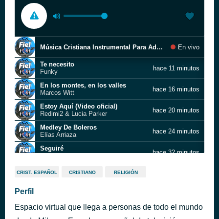
Música Cristiana Instrumental Para Adorar A Dios Sana Nuestra Tierra Intimidad Con Dios
En vivo
Te necesito
hace 11 minutos
Funky
En los montes, en los valles
hace 16 minutos
Marcos Witt
Estoy Aquí (Video oficial)
hace 20 minutos
Redimi2 & Lucia Parker
Medley De Boleros
hace 24 minutos
Elías Arriaza
Seguiré
hace 32 minutos
Leoni Torres
En el principio
hace 38 minutos
CRIST. ESPAÑOL
CRISTIANO
RELIGIÓN
Marino
Él vive
Perfil
hace 42 minutos
Miguel Cassina
Espacio virtual que llega a personas de todo el mundo
Soy libre
hace 49 minutos
Elmer Hernandez y Gloria de Sion