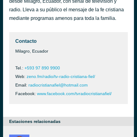
desde Milagro, Ecuador, con señal de televisión y
Jesús Mi Fiel Amigo (Sesión Orgánica)
radio. Lleva a su público el mensaje de la fe cristiana
hace 54 minutos
Abel Zavala
mediante programas amenos para toda la familia.
Contacto
Milagro, Ecuador
Tel.:
+593 97 890 9900
Web:
zeno.fm/radio/tv-radio-cristiana-fiel/
Email:
radiocristianafiel@hotmail.com
Facebook:
www.facebook.com/tvradiocristianafiel/
Estaciones relacionadas