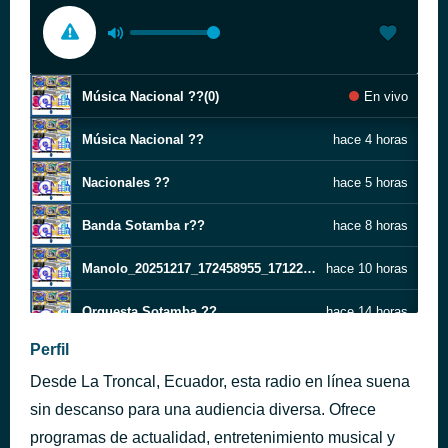
Música Nacional ??(0)
En vivo
Música Nacional ??
hace 4 horas
Nacionales ??
hace 5 horas
Banda Sotamba r??
hace 8 horas
Manolo_20251217_172458955_17122025
hace 10 horas
Orquesta Sotamba ??
hace 14 horas
Perfil
Baladas Sotamba ??
hace 19 horas
Desde La Troncal, Ecuador, esta radio en línea suena
Sotamba Banda ?? (1)
hace 21 horas
sin descanso para una audiencia diversa. Ofrece
programas de actualidad, entretenimiento musical y
Música Nacional ??
hace 22 horas