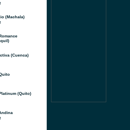
M
io (Machala)
M
 Romance
quil)
ctiva (Cuenca)
Quito
Platinum (Quito)
Andina
M