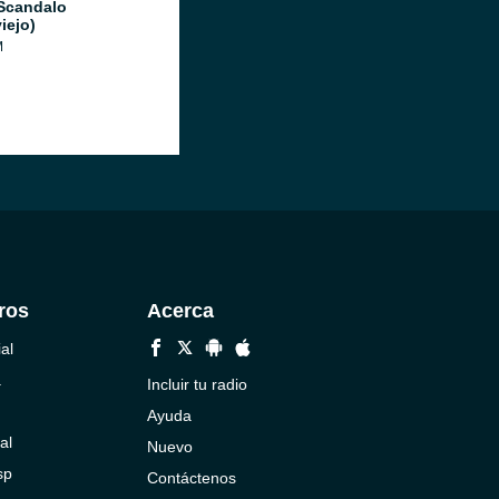
Scandalo
iejo)
M
ros
Acerca
al
a
Incluir tu radio
Ayuda
al
Nuevo
sp
Contáctenos