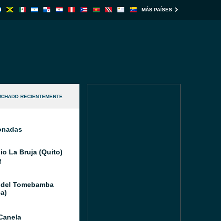
MÁS PAÍSES
UCHADO RECIENTEMENTE
ionadas
io La Bruja (Quito)
M
 del Tomebamba
a)
Canela