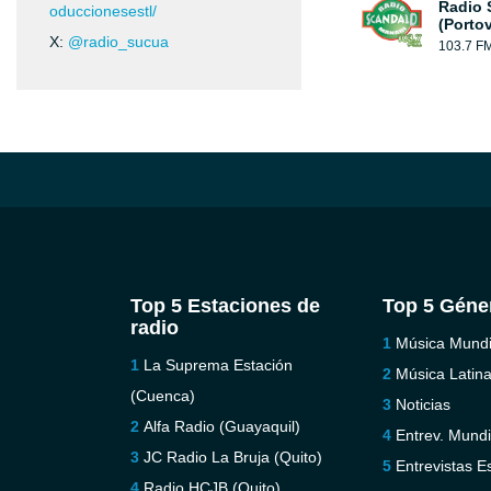
Radio 
oduccionesestl/
(Portov
X:
@radio_sucua
103.7 F
Top 5 Estaciones de
Top 5 Géne
radio
Música Mundi
La Suprema Estación
Música Latin
(Cuenca)
Noticias
Alfa Radio (Guayaquil)
Entrev. Mundi
JC Radio La Bruja (Quito)
Entrevistas E
Radio HCJB (Quito)