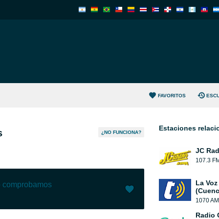
FAVORITOS
ESC
Estaciones relac
s
¿NO FUNCIONA?
JC Rad
107.3 F
La Voz
lo comprobamos
(Cuenc
1070 AM
Me gusta (
1
)
(
0
)
Radio 