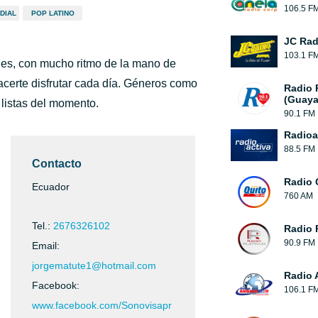
106.5 F
DIAL
POP LATINO
JC Rad
103.1 F
ales, con mucho ritmo de la mano de
acerte disfrutar cada día. Géneros como
Radio
(Guaya
 listas del momento.
90.1 FM
Radioa
88.5 FM
Contacto
Radio 
Ecuador
760 AM
Tel.:
2676326102
Radio 
90.9 FM
Email:
jorgematute1@hotmail.com
Radio 
Facebook:
106.1 F
www.facebook.com/Sonovisapr