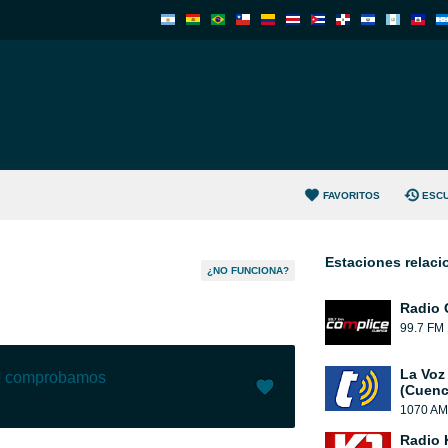
FAVORITOS
ESC
Estaciones relac
¿NO FUNCIONA?
Radio 
99.7 FM
La Voz
lo comprobamos
(Cuenc
1070 AM
Me gusta (
90
)
(
2
)
Radio 