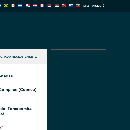
MÁS PAÍSES
UCHADO RECIENTEMENTE
ionadas
Cómplice (Cuenca)
 del Tomebamba
a)
K1