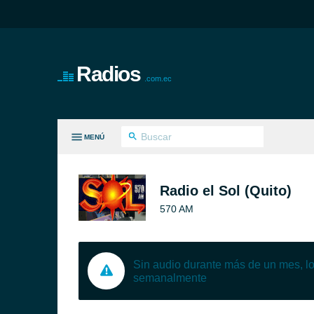
Radios
.com.ec
MENÚ
S GÉNEROS
Radio el Sol (Quito)
570 AM
Sin audio durante más de un mes, 
semanalmente