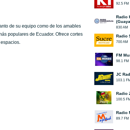
92.5 FM
Radio 
(Guaya
 tanto de su equipo como de los amables
830 AM
 más populares de Ecuador. Ofrece cortes
Radio 
 espacios.
700 AM
FM Mun
98.1 FM
JC Rad
103.1 F
Radio 
100.5 F
Radio 
89.7 FM