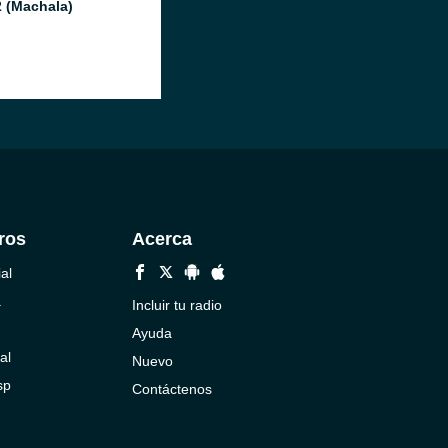
 (Machala)
ros
Acerca
al
a
Incluir tu radio
Ayuda
al
Nuevo
sp
Contáctenos