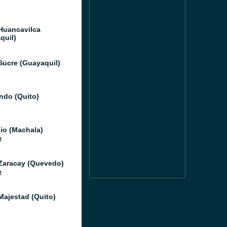
Huancavilca
quil)
Sucre (Guayaquil)
do (Quito)
io (Machala)
M
Zaracay (Quevedo)
M
Majestad (Quito)