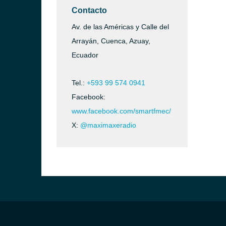
Contacto
Av. de las Américas y Calle del
Arrayán, Cuenca, Azuay,
Ecuador
Tel.:
+593 99 574 0941
Facebook:
www.facebook.com/smartfmec/
X:
@maximaxeradio
)
ca)
)