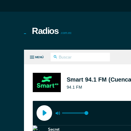
Radios
.com.ec
MENÚ
S GÉNEROS
Smart 94.1 FM (Cuenca
94.1 FM
Secret