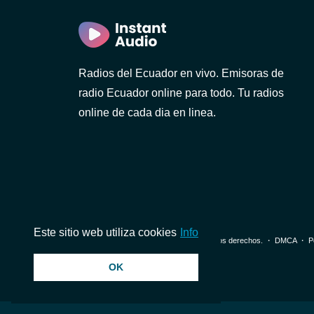
Radios del Ecuador en vivo. Emisoras de
)
radio Ecuador online para todo. Tu radios
online de cada dia en linea.
1 FM
Este sitio web utiliza cookies
Info
© 2026 InstantAudio. Reservados todos los derechos. ・
DMCA
・
P
OK