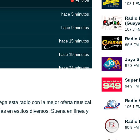
En vivo
103.1 F
hace 5 minutos
Radio
(Guaya
hace 9 minutos
107.3 F
Radio 
hace 15 minutos
88.5 FM
hace 19 minutos
Joya S
97.3 FM
hace 24 minutos
Super 
hace 28 minutos
94.9 FM
hace 31 minutos
Radio 
ga esta radio con la mejor oferta musical
106.1 F
hace 40 minutos
as en estilos diversos. Suena en línea y
Radio 
hace 44 minutos
90.9 FM