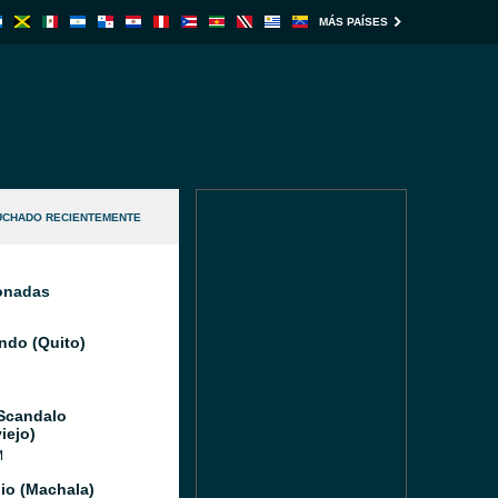
MÁS PAÍSES
UCHADO RECIENTEMENTE
ionadas
do (Quito)
Scandalo
iejo)
M
io (Machala)