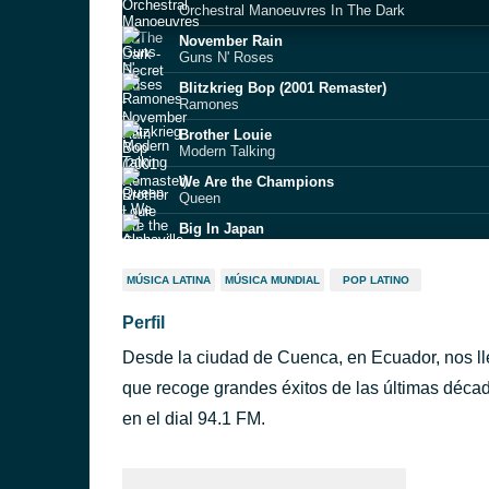
Orchestral Manoeuvres In The Dark
November Rain
Guns N' Roses
Blitzkrieg Bop (2001 Remaster)
Ramones
Brother Louie
Modern Talking
We Are the Champions
Queen
Big In Japan
Alphaville
The Great Gig In The Sky
MÚSICA LATINA
MÚSICA MUNDIAL
POP LATINO
Pink Floyd
Perfil
Separate Ways
Journey
Desde la ciudad de Cuenca, en Ecuador, nos lle
My Heart Will Go On
Céline Dion
que recoge grandes éxitos de las últimas décad
I'm Outta Love - Radio Edit
en el dial 94.1 FM.
Anastacia