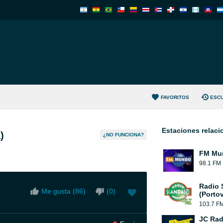
FAVORITOS
ESC
Estaciones relac
)
¿NO FUNCIONA?
FM Mun
98.1 FM
Radio 
Me gusta (
86
)
(
0
)
(Portov
103.7 F
JC Rad