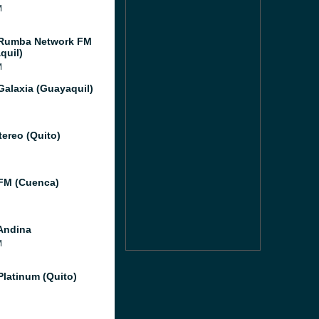
M
 Rumba Network FM
quil)
M
Galaxia (Guayaquil)
tereo (Quito)
FM (Cuenca)
Andina
M
Platinum (Quito)