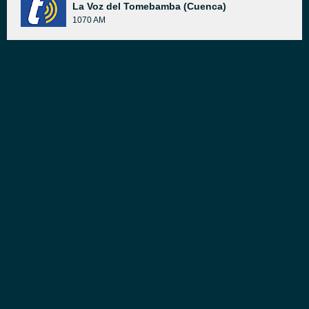
La Voz del Tomebamba (Cuenca)
1070 AM