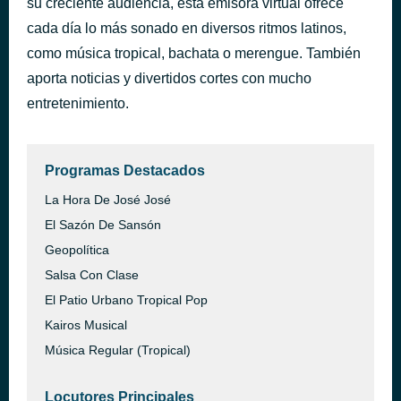
su creciente audiencia, esta emisora virtual ofrece
Ya Te Olvide [COROURBANO.COM] - Frank Reyes - Ya Te Olvide [COROURBANO.COM]
cada día lo más sonado en diversos ritmos latinos,
hace 44 minutos
Frank Reyes
como música tropical, bachata o merengue. También
aporta noticias y divertidos cortes con mucho
entretenimiento.
Programas Destacados
La Hora De José José
El Sazón De Sansón
Geopolítica
Salsa Con Clase
El Patio Urbano Tropical Pop
Kairos Musical
Música Regular (Tropical)
Locutores Principales