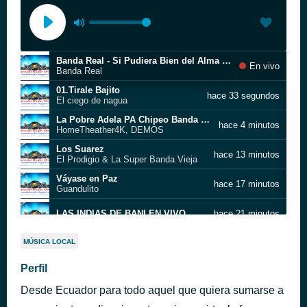
Banda Real - Si Pudiera Bien del Alma (En Vivo)
En vivo
Banda Real
01.Tirale Bajito
hace 33 segundos
El ciego de nagua
La Pobre Adela PA Chipeo Banda Real TIPICO PARA MUSICOLOGOS
hace 4 minutos
HomeTheather4K, DEMOS
Los Suarez
hace 13 minutos
El Prodigio & La Super Banda Vieja
Váyase en Paz
hace 17 minutos
Guandulito
LAS INDIAS DE BANI EN VIVO
hace 21 minutos
00 biensito gomez
hace 29 minutos
MÚSICA LOCAL
Alevantate
Perfil
hace 34 minutos
Tatico
Desde Ecuador para todo aquel que quiera sumarse a
2
hace 38 minutos
MIX COMERCIAL REGULAR 2025