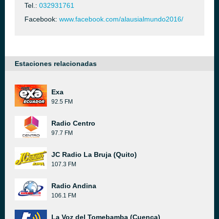
Tel.:
032931761
Facebook:
www.facebook.com/alausialmundo2016/
Estaciones relacionadas
Exa
92.5 FM
Radio Centro
97.7 FM
JC Radio La Bruja (Quito)
107.3 FM
Radio Andina
106.1 FM
La Voz del Tomebamba (Cuenca)