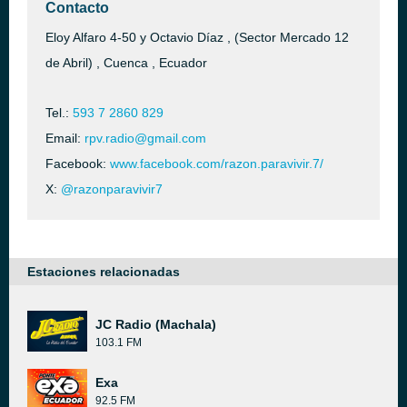
Contacto
Eloy Alfaro 4-50 y Octavio Díaz , (Sector Mercado 12
de Abril) , Cuenca , Ecuador
Tel.:
593 7 2860 829
Email:
rpv.radio@gmail.com
Facebook:
www.facebook.com/razon.paravivir.7/
X:
@razonparavivir7
Estaciones relacionadas
JC Radio (Machala)
103.1 FM
Exa
92.5 FM