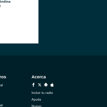
Andina
M
ros
Acerca
al
a
Incluir tu radio
Ayuda
al
Nuevo