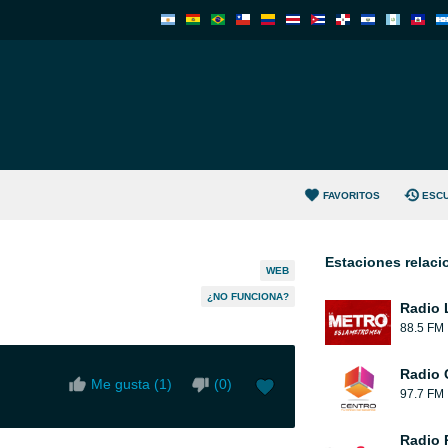
FAVORITOS
ESC
Estaciones relac
WEB
¿NO FUNCIONA?
Radio 
88.5 FM
Radio 
Me gusta (
1
)
(
0
)
97.7 FM
Radio 