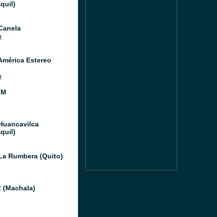
quil)
Canela
M
América Estereo
M
FM
Huancavilca
quil)
La Rumbera (Quito)
 (Machala)