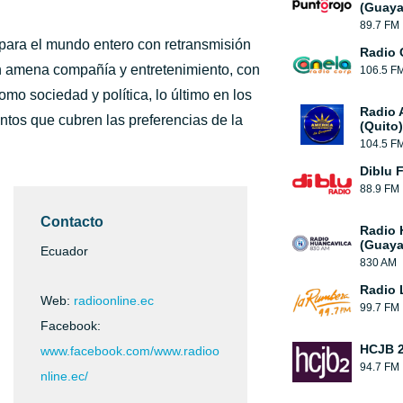
(Guaya
89.7 FM
para el mundo entero con retransmisión
Radio 
n amena compañía y entretenimiento, con
106.5 F
mo sociedad y política, lo último en los
Radio 
tos que cubren las preferencias de la
(Quito)
104.5 F
Diblu 
88.9 FM
Contacto
Radio 
(Guaya
Ecuador
830 AM
Radio 
Web:
radioonline.ec
99.7 FM
Facebook:
HCJB 2
www.facebook.com/www.radioo
94.7 FM
nline.ec/