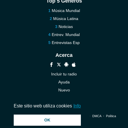
Top 5 Géneros
Música Mundial
Música Latina
Noticias
Entrev. Mundial
Entrevistas Esp
Acerca
Incluir tu radio
Ayuda
Nuevo
Contáctenos
Este sitio web utiliza cookies
Info
© 2026 InstantAudio. Reservados todos los derechos. ・
DMCA
・
Política
OK
de privacidad