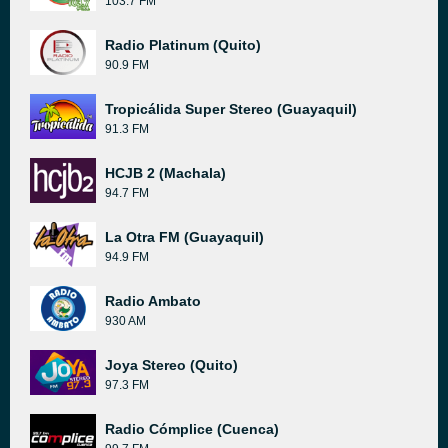
103.7 FM
Radio Platinum (Quito)
90.9 FM
Tropicálida Super Stereo (Guayaquil)
91.3 FM
HCJB 2 (Machala)
94.7 FM
La Otra FM (Guayaquil)
94.9 FM
Radio Ambato
930 AM
Joya Stereo (Quito)
97.3 FM
Radio Cómplice (Cuenca)