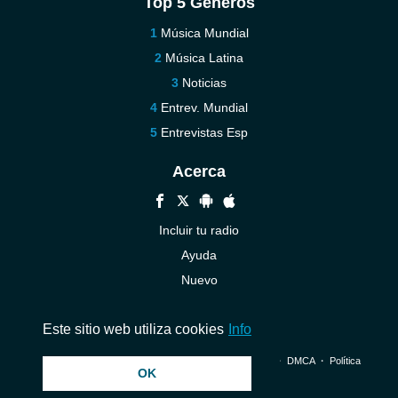
Top 5 Géneros
Música Mundial
Música Latina
Noticias
Entrev. Mundial
Entrevistas Esp
Acerca
Incluir tu radio
Ayuda
Nuevo
Contáctenos
Este sitio web utiliza cookies
Info
© 2026 InstantAudio. Reservados todos los derechos. ・
DMCA
・
Política
OK
de privacidad