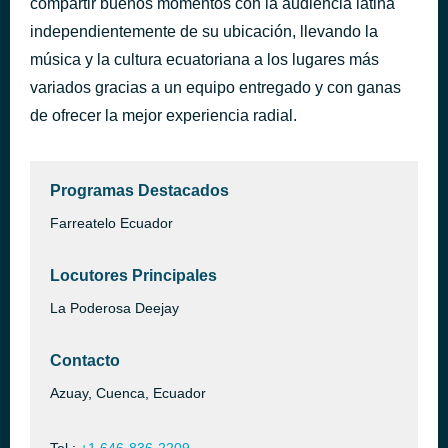
compartir buenos momentos con la audiencia latina
MERENGUE CLASICO MIX
independientemente de su ubicación, llevando la
hace 3 horas
FENIX DJ
música y la cultura ecuatoriana a los lugares más
variados gracias a un equipo entregado y con ganas
de ofrecer la mejor experiencia radial.
Programas Destacados
Farreatelo Ecuador
Locutores Principales
La Poderosa Deejay
Contacto
Azuay, Cuenca, Ecuador