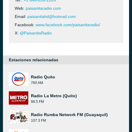
Tel.:
+1 646-836-2209
Web:
paisanitaradio.com
Email:
paisanitahd@hotmail.com
Facebook:
www.facebook.com/paisanitaradio/
X:
@PaisanitaRadio
Estaciones relacionadas
Radio Quito
760 AM
Radio La Metro (Quito)
88.5 FM
Radio Rumba Network FM (Guayaquil)
107.3 FM