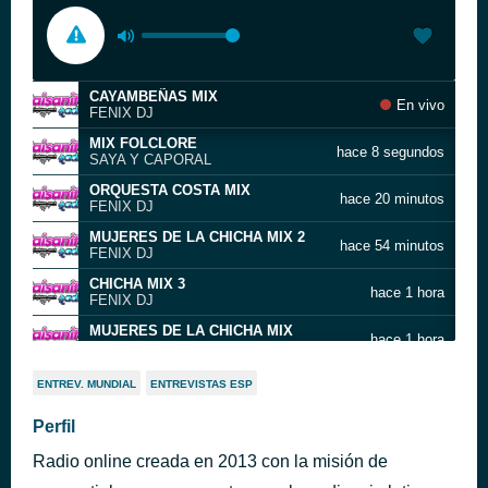
CAYAMBEÑAS MIX
En vivo
FENIX DJ
MIX FOLCLORE
hace 8 segundos
SAYA Y CAPORAL
ORQUESTA COSTA MIX
hace 20 minutos
FENIX DJ
MUJERES DE LA CHICHA MIX 2
hace 54 minutos
FENIX DJ
CHICHA MIX 3
hace 1 hora
FENIX DJ
MUJERES DE LA CHICHA MIX
hace 1 hora
FENIX DJ
ZAPATEADITO MIX
hace 2 horas
ENTREV. MUNDIAL
ENTREVISTAS ESP
FENIX DJ
MIX CHICHA PESADA
Perfil
hace 2 horas
FENIX DJ
Radio online creada en 2013 con la misión de
24 DE MAYO MIX
hace 3 horas
FENIX DJ