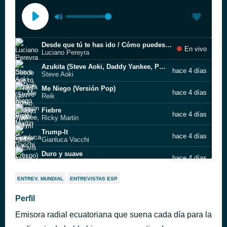
Desde que tú te has ido / Cómo puedes vivir sin mí
En vivo
Luciano Pereyra
Azukita (Steve Aoki, Daddy Yankee, Play-N-Skillz & Elvis Crespo)
hace 4 días
Steve Aoki
Me Niego (Versión Pop)
hace 4 días
Reik
Fiebre
hace 4 días
Ricky Martin
Trump-It
hace 4 días
Gianluca Vacchi
Duro y suave
hace 4 días
Leslie Grace & Noriel
Desde que tú te has ido / Cómo puedes vivir sin mí
hace 4 días
ENTREV. MUNDIAL
ENTREVISTAS ESP
Luciano Pereyra
Laura Pausini - Nadie ha dicho feat. Gente de Zona
Perfil
hace 4 días
Warner Music Italy
Emisora radial ecuatoriana que suena cada día para la
Azukita (Steve Aoki, Daddy Yankee, Play-N-Skillz & Elvis Crespo)
hace 4 días
Steve Aoki