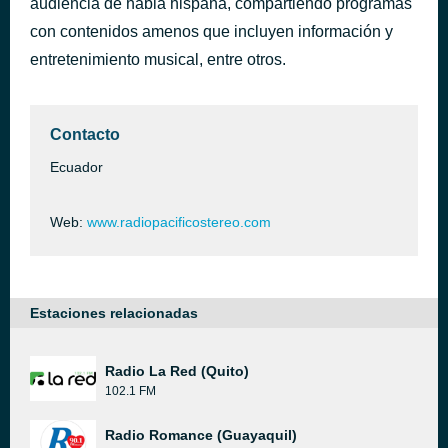
audiencia de habla hispana, compartiendo programas
Trump-It
con contenidos amenos que incluyen información y
hace 4 días
Gianluca Vacchi
entretenimiento musical, entre otros.
Contacto
Ecuador
Web:
www.radiopacificostereo.com
Estaciones relacionadas
Radio La Red (Quito)
102.1 FM
Radio Romance (Guayaquil)