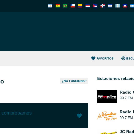
FAVORITOS
ESC
Estaciones relac
io
¿NO FUNCIONA?
Radio 
99.7 FM
Radio 
lo comprobamos
99.7 FM
Me gusta (
0
)
(
0
)
JC Rad