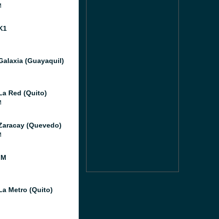
M
K1
Galaxia (Guayaquil)
La Red (Quito)
M
Zaracay (Quevedo)
M
FM
La Metro (Quito)