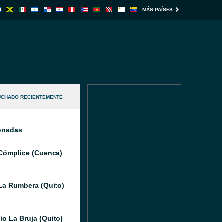
MÁS PAÍSES
UCHADO RECIENTEMENTE
ionadas
Cómplice (Cuenca)
La Rumbera (Quito)
io La Bruja (Quito)