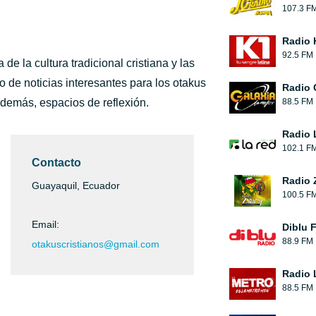
107.3 F
Radio 
92.5 FM
 la cultura tradicional cristiana y las
 de noticias interesantes para los otakus
Radio 
 además, espacios de reflexión.
88.5 FM
Radio 
102.1 F
Contacto
Radio 
Guayaquil, Ecuador
100.5 F
Email:
Diblu 
88.9 FM
otakuscristianos@gmail.com
Radio 
88.5 FM