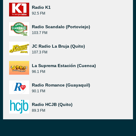
Radio K1
92.5 FM
Radio Scandalo (Portoviejo)
103.7 FM
JC Radio La Bruja (Quito)
107.3 FM
La Suprema Estación (Cuenca)
96.1 FM
Radio Romance (Guayaquil)
90.1 FM
Radio HCJB (Quito)
89.3 FM