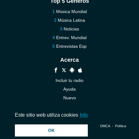
Top 5 Géneros
Música Mundial
Música Latina
Noticias
Entrev. Mundial
Entrevistas Esp
Acerca
Incluir tu radio
Ayuda
Nuevo
Contáctenos
Este sitio web utiliza cookies
Info
© 2026 InstantAudio. Reservados todos los derechos. ・
DMCA
・
Política
OK
de privacidad