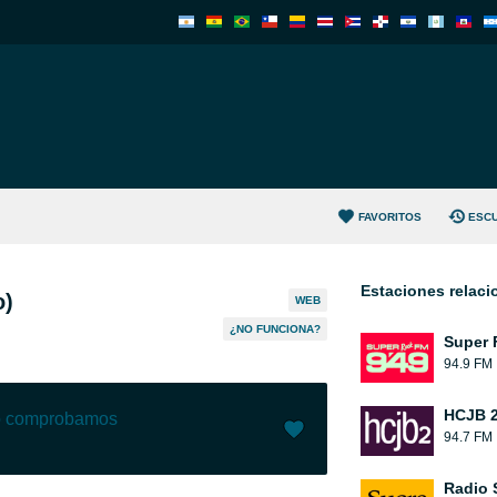
FAVORITOS
ESC
Estaciones relac
o)
WEB
¿NO FUNCIONA?
Super 
94.9 FM
HCJB 2
lo comprobamos
94.7 FM
Me gusta (
6
)
(
0
)
Radio 