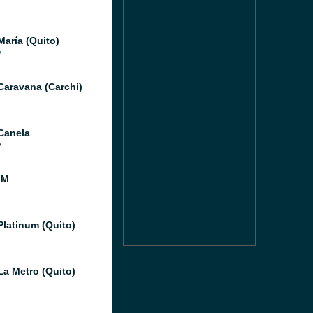
María (Quito)
M
Caravana (Carchi)
Canela
M
FM
Platinum (Quito)
La Metro (Quito)