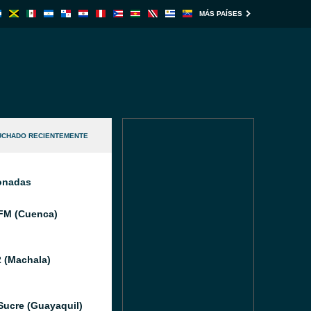
MÁS PAÍSES
UCHADO RECIENTEMENTE
ionadas
FM (Cuenca)
 (Machala)
Sucre (Guayaquil)