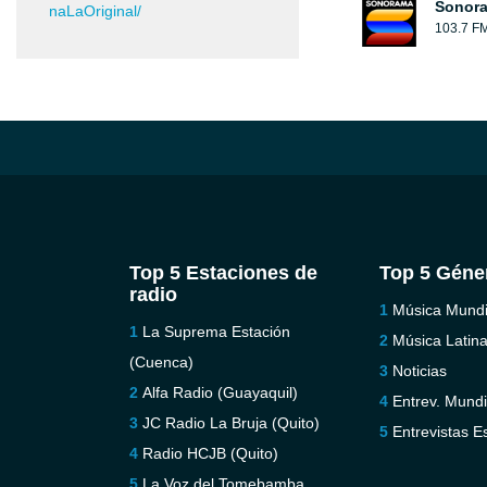
Sonora
naLaOriginal/
103.7 F
Top 5 Estaciones de
Top 5 Géne
radio
Música Mundi
La Suprema Estación
Música Latin
(Cuenca)
Noticias
Alfa Radio (Guayaquil)
Entrev. Mundi
JC Radio La Bruja (Quito)
Entrevistas E
Radio HCJB (Quito)
La Voz del Tomebamba