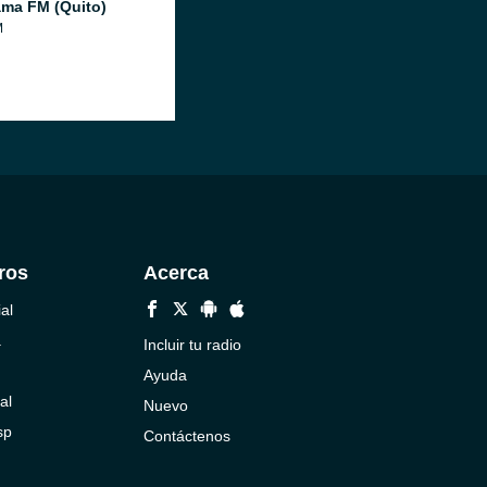
ma FM (Quito)
M
ros
Acerca
al
a
Incluir tu radio
Ayuda
al
Nuevo
sp
Contáctenos