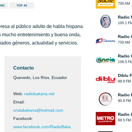
700 AM
INO
TOP 40
Radio 
100.1 F
resa al público adulto de habla hispana
es mucho entretenimiento y buena onda,
Radio 
iados géneros, actualidad y servicios.
750 AM
Radio 
106.5 F
Contacto
Diblu 
Quevedo, Los Ríos, Ecuador
88.9 FM
Web:
radiobakana.net
Radio 
90.9 FM
Email:
ondabakana@hotmail.com
Radio 
Facebook:
88.5 FM
www.facebook.com/RadioBaka