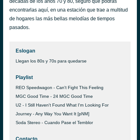
décadas de los años 70 y 80, seguro que podrás
The Mexican
encontrarlas aquí, en una estación que trae a multitud
hace 36 minutos
Babe Ruth
de hogares las más bellas melodías de tiempos
pasados.
Eslogan
Llegan los 80s y 70s para quedarse
Playlist
REO Speedwagon - Can't Fight This Feeling
MGC Good Time - 24 MGC Good Time
U2 - I Still Haven't Found What I'm Looking For
Journey - Any Way You Want It [pNM]
Soda Stereo - Cuando Pase el Temblor
Contacto