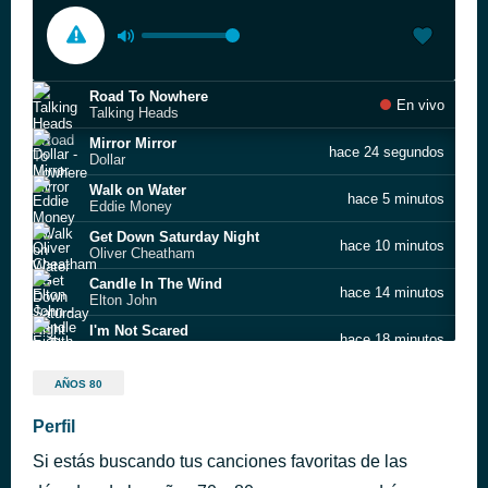
Road To Nowhere
En vivo
Talking Heads
Mirror Mirror
hace 24 segundos
Dollar
Walk on Water
hace 5 minutos
Eddie Money
Get Down Saturday Night
hace 10 minutos
Oliver Cheatham
Candle In The Wind
hace 14 minutos
Elton John
I'm Not Scared
hace 18 minutos
Eighth Wonder
Losing My Religion
hace 23 minutos
AÑOS 80
R.E.M.
De Do Do Do, De Da Da Da
Perfil
hace 28 minutos
The Police
Si estás buscando tus canciones favoritas de las
One Good Woman
hace 32 minutos
Peter Cetera