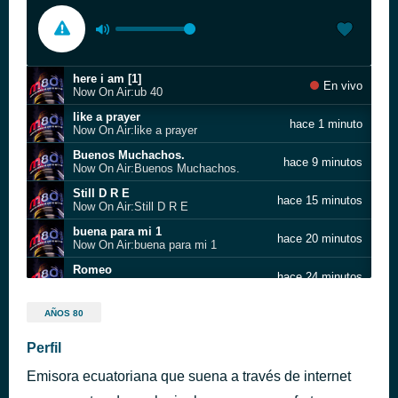
here i am [1]
En vivo
Now On Air:ub 40
like a prayer
hace 1 minuto
Now On Air:like a prayer
Buenos Muchachos.
hace 9 minutos
Now On Air:Buenos Muchachos.
Still D R E
hace 15 minutos
Now On Air:Still D R E
buena para mi 1
hace 20 minutos
Now On Air:buena para mi 1
Romeo
hace 24 minutos
Now On Air:Romeo
You Gotta Be
hace 28 minutos
AÑOS 80
Now On Air:You Gotta Be
I m Too Sexy
Perfil
hace 38 minutos
Now On Air:I m Too Sexy
Emisora ecuatoriana que suena a través de internet
Californication [1]
hace 42 minutos
Now On Air:Californication [1]