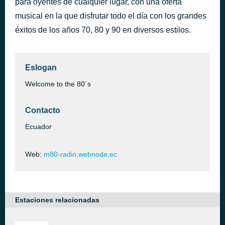
para oyentes de cualquier lugar, con una oferta
Stand Back [1]
musical en la que disfrutar todo el día con los grandes
hace 46 minutos
Now On Air:Stand Back [1]
éxitos de los años 70, 80 y 90 en diversos estilos.
Eslogan
Welcome to the 80´s
Contacto
Ecuador
Web:
m80-radio.webnode.ec
Estaciones relacionadas