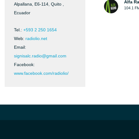
Alfa R
Alpallana, E6-114, Quito ,
104.1 F
Ecuador
Tel.:
+593 2 250 1654
Web:
radiolio.net
Email:
signisalc.radio@gmail.com
Facebook:
www.facebook.com/radiolio/