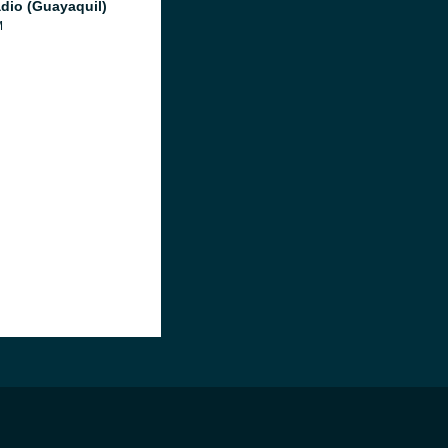
adio (Guayaquil)
M