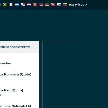
MÁS PAÍSES
UCHADO RECIENTEMENTE
ionadas
La Rumbera (Quito)
La Red (Quito)
M
 Rumba Network FM