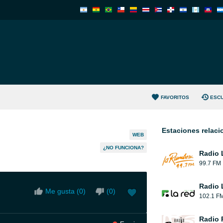
FAVORITOS
ESC
Estaciones relac
WEB
¿NO FUNCIONA?
Radio 
99.7 FM
Radio 
Me gusta (
0
)
(
0
)
102.1 F
Radio