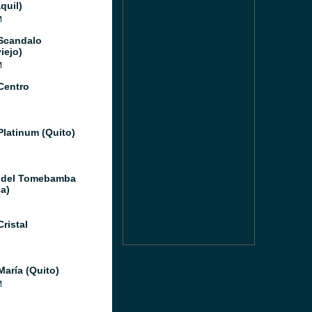
quil)
M
Scandalo
iejo)
M
Centro
Platinum (Quito)
 del Tomebamba
a)
ristal
María (Quito)
M