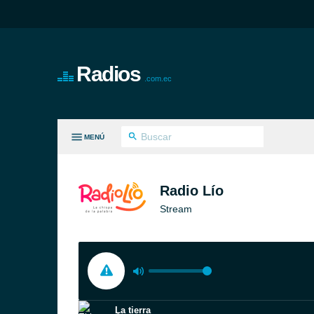
Radios
.com.ec
MENÚ
S GÉNEROS
Radio Lío
Stream
La tierra