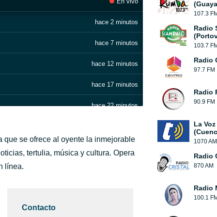
En vivo
(Guaya
107.3 F
hace 2 minutos
Radio 
(Portov
hace 7 minutos
103.7 F
Radio 
hace 12 minutos
97.7 FM
hace 17 minutos
Radio 
90.9 FM
hace 22 minutos
La Voz
hace 31 minutos
(Cuenc
a que se ofrece al oyente la inmejorable
1070 AM
hace 37 minutos
icias, tertulia, música y cultura. Opera
Radio C
 línea.
870 AM
hace 44 minutos
Radio 
hace 51 minutos
100.1 F
Contacto