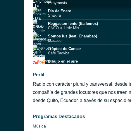
Ekhymosis
Dia de Enero
Shakira
Reggaeton lento (Bailemos)
CNCO & Little Mix
Somos luz (feat. Chambao)
Macaco
Trópico de Cáncer
Café Tacvba
Dibujo en el aire
Chambao
Tan Fácil - Versión Balada
Perfil
CNCO
Radio con carácter plural y transversal, desde l
AUNQUE NO DIGAS NADA
Meler
compañía de grandes locutores que nos traen not
Tratar de estar mejor
desde Quito, Ecuador, a través de su espacio en
Diego Torres
Soñar es de valientes
Rosana
Programas Destacados
Música