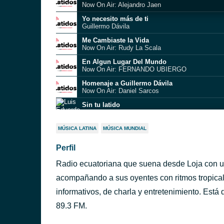
Now On Air: Alejandro Jaen
Yo necesito más de ti
Guillermo Dávila
Me Cambiaste la Vida
Now On Air: Rudy La Scala
En Algun Lugar Del Mundo
Now On Air: FERNANDO UBIERGO
Homenaje a Guillermo Dávila
Now On Air: Daniel Sarcos
Sin tu latido
Luis Eduardo Aute
Que Se Enteren
MÚSICA LATINA
MÚSICA MUNDIAL
Now On Air: LA PANDILLA
Perfil
Confidencias (En Vivo)
La Barra
Radio ecuatoriana que suena desde Loja con u
Sola No Yo No Se Estar
Now On Air: Fiordaliso
acompañando a sus oyentes con ritmos tropica
Payaso (Revisitado)
informativos, de charla y entretenimiento. Está 
Now On Air: Jose Jose
89.3 FM.