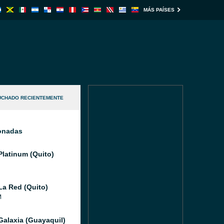
MÁS PAÍSES
UCHADO RECIENTEMENTE
ionadas
Platinum (Quito)
La Red (Quito)
M
Galaxia (Guayaquil)