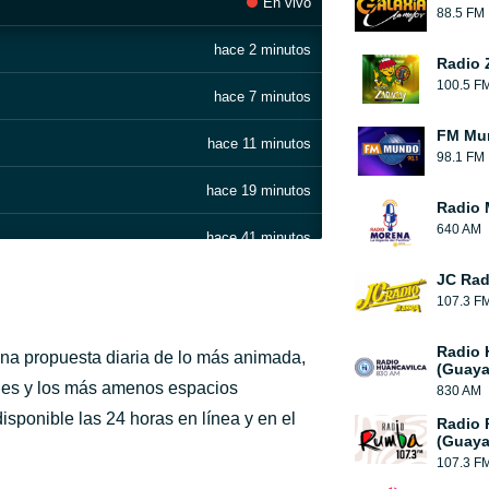
En vivo
88.5 FM
hace 2 minutos
Radio 
100.5 F
hace 7 minutos
FM Mun
hace 11 minutos
98.1 FM
hace 19 minutos
Radio 
640 AM
hace 41 minutos
JC Rad
hace 46 minutos
107.3 F
hace 51 minutos
Radio 
na propuesta diaria de lo más animada,
(Guaya
hace 56 minutos
les y los más amenos espacios
830 AM
disponible las 24 horas en línea y en el
Radio
hace 1 hora
(Guaya
107.3 F