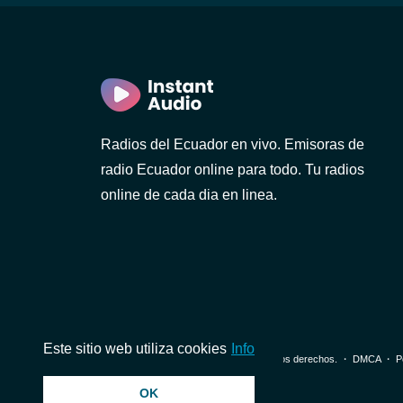
)
Radios del Ecuador en vivo. Emisoras de
radio Ecuador online para todo. Tu radios
online de cada dia en linea.
1 FM
Este sitio web utiliza cookies
Info
© 2026 InstantAudio. Reservados todos los derechos. ・
DMCA
・
P
OK