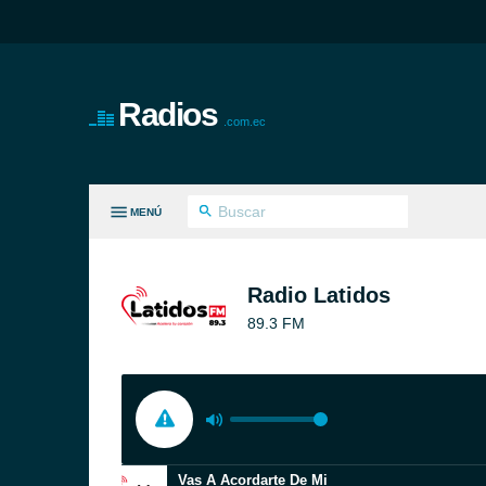
Radios
.com.ec
MENÚ
S GÉNEROS
Radio Latidos
89.3 FM
Vas A Acordarte De Mi