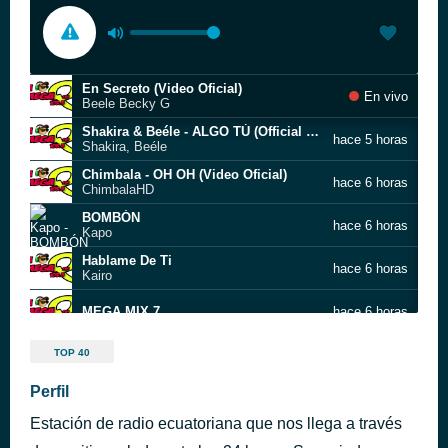
En Secreto (Video Oficial)
En vivo
Beele Becky G
Shakira & Beéle - ALGO TÚ (Official Video)
hace 5 horas
Shakira, Beéle
Chimbala - OH OH (Video Oficial)
hace 6 horas
ChimbalaHD
BOMBÓN
hace 6 horas
Kapo
Hablame De Ti
hace 6 horas
Kairo
MEGA MIX 7
hace 6 horas
MEGA MIX 8
hace 6 horas
TOP 40
Perfil
MEGA MIX 6
hace 7 horas
Estación de radio ecuatoriana que nos llega a través
MEGA MIX 9
hace 7 horas