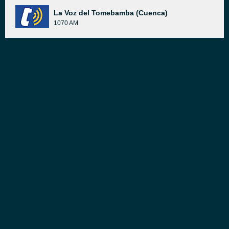
La Voz del Tomebamba (Cuenca)
1070 AM