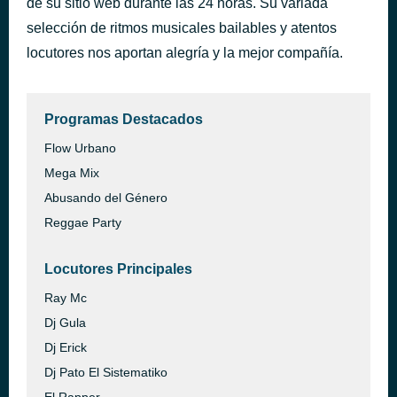
de su sitio web durante las 24 horas. Su variada
Sucursal - Vers. Extended
selección de ritmos musicales bailables y atentos
hace 9 horas
Mila Egred
locutores nos aportan alegría y la mejor compañía.
Programas Destacados
Flow Urbano
Mega Mix
Abusando del Género
Reggae Party
Locutores Principales
Ray Mc
Dj Gula
Dj Erick
Dj Pato El Sistematiko