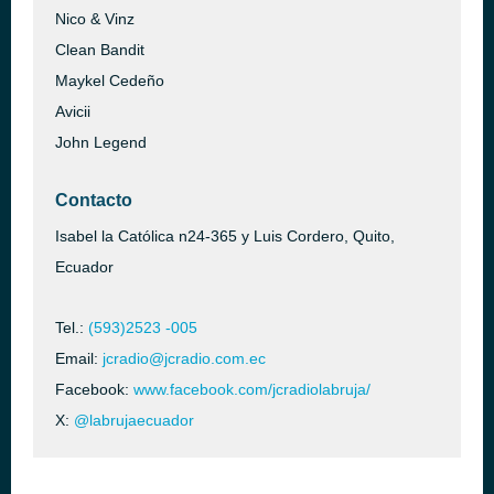
Nico & Vinz
Clean Bandit
Maykel Cedeño
Avicii
John Legend
Contacto
Isabel la Católica n24-365 y Luis Cordero, Quito,
Ecuador
Tel.:
(593)2523 -005
Email:
jcradio@jcradio.com.ec
Facebook:
www.facebook.com/jcradiolabruja/
X:
@labrujaecuador