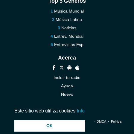
Top 5 Géneros
Música Mundial
Música Latina
Noticias
Entrev. Mundial
Entrevistas Esp
Acerca
Incluir tu radio
Ayuda
Nuevo
Contáctenos
Este sitio web utiliza cookies
Info
© 2026 InstantAudio. Reservados todos los derechos. ・
DMCA
・
Política
OK
de privacidad