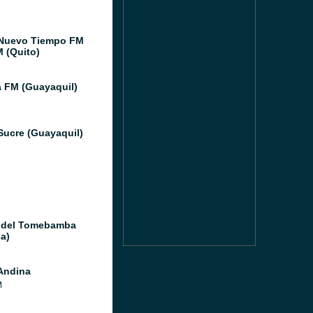
Nuevo Tiempo FM
M (Quito)
a FM (Guayaquil)
Sucre (Guayaquil)
 del Tomebamba
a)
Andina
M