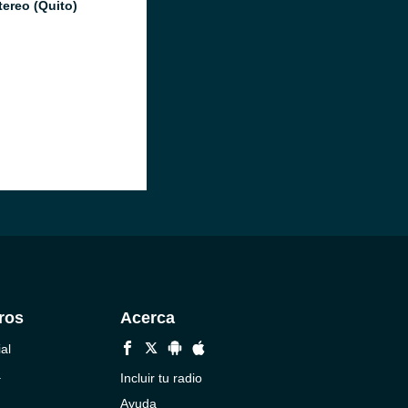
tereo (Quito)
ros
Acerca
al
a
Incluir tu radio
Ayuda