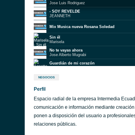
Jose Luis Rodriguez
- SOY REVELDE
JEANNETH
Mix Musica nueva Rosana Soledad
Sin él
Marisela
No te vayas ahora
Jose Alberto Mugrabi
Guardián de mi corazón
Annette Moreno
Abrazame
NEGOCIOS
Julio Iglesias
Perfil
Boat on the River
Styx
Espacio radial de la empresa Intermedia Ecuado
Si te fijaras
Tercer Mundo
comunicación e información mediante creación
Un Toque de Locura
ponen a disposición del usuario a profesionale
José Luis Rodríguez
relaciones públicas.