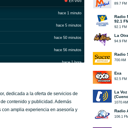
En vivo
89.7 FM
hace 1 minuto
Radio 
92.1 F
hace 5 minutos
92.1 FM
La Otr
hace 50 minutos
94.9 FM
hace 56 minutos
Radio 
700 AM
hace 1 hora
Exa
hace 1 hora
92.5 FM
hace 1 hora
La Voz
r, dedicada a la oferta de servicios de
(Cuenc
hace 1 hora
 de contenido y publicidad. Además
1070 AM
s con amplia experiencia en asesoría y
Radio 
hace 1 hora
106.1 F