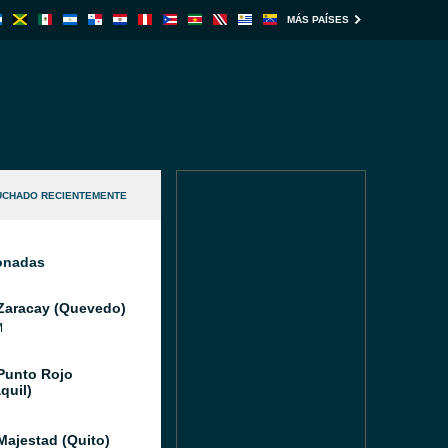
MÁS PAÍSES
UCHADO RECIENTEMENTE
ionadas
Zaracay (Quevedo)
M
Punto Rojo
quil)
Majestad (Quito)