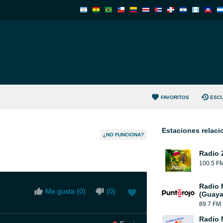
FAVORITOS
ESC
Estaciones relac
¿NO FUNCIONA?
Radio 
100.5 F
Radio 
Me gusta (
0
)
(
0
)
(Guaya
89.7 FM
Radio 