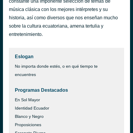
constante una imponente selección de temas de
TELEFONOS 2019 (1)
música clásica con los mejores intérpretes y su
hace 45 minutos
Identida Radio Cultural
historia, así como diversos que nos enseñan mucho
sobre la cultura ecuatoriana, amena tertulia y
entretenimiento.
Eslogan
No importa donde estés, o en qué tiempo te
encuentres
Programas Destacados
En Sol Mayor
Identidad Ecuador
Blanco y Negro
Proposiciones