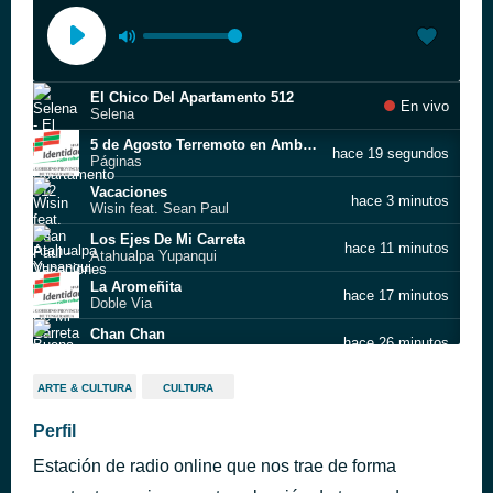
El Chico Del Apartamento 512
En vivo
Selena
5 de Agosto Terremoto en Ambato6
hace 19 segundos
Páginas
Vacaciones
hace 3 minutos
Wisin feat. Sean Paul
Los Ejes De Mi Carreta
hace 11 minutos
Atahualpa Yupanqui
La Aromeñita
hace 17 minutos
Doble Via
Chan Chan
hace 26 minutos
Buena Vista Social Club
Vidala de la copla
hace 29 minutos
ARTE & CULTURA
CULTURA
Tomás Lipán
Recomendaciones de Salud Mental2
Perfil
hace 34 minutos
Identidad
Estación de radio online que nos trae de forma
Ojos De Cielo
hace 38 minutos
Abel Pintos