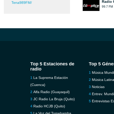
Radio 
Tena989FM/
99.7 FM
Top 5 Estaciones de
Top 5 Géne
radio
Música Mundi
La Suprema Estación
Música Latin
(Cuenca)
Noticias
Alfa Radio (Guayaquil)
Entrev. Mundi
JC Radio La Bruja (Quito)
Entrevistas E
Radio HCJB (Quito)
La Voz del Tomebamba