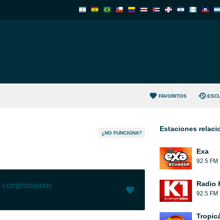
FAVORITOS
ESC
Estaciones relac
¿NO FUNCIONA?
Exa
92.5 FM
Radio 
lo comprobamos
92.5 FM
Me gusta (
10
)
(
1
)
Tropic