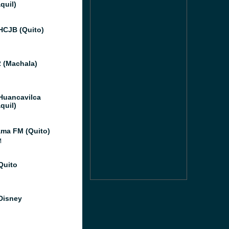
quil)
HCJB (Quito)
 (Machala)
Huancavilca
quil)
ma FM (Quito)
M
Quito
Disney