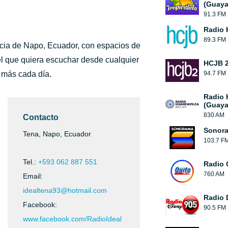
(Guaya
91.3 FM
Radio 
89.3 FM
ncia de Napo, Ecuador, con espacios de
el que quiera escuchar desde cualquier
HCJB 2
y más cada día.
94.7 FM
Radio 
(Guaya
830 AM
Contacto
Sonora
Tena, Napo, Ecuador
103.7 F
Tel.:
+593 062 887 551
Radio 
760 AM
Email:
idealtena93@hotmail.com
Radio 
Facebook:
90.5 FM
www.facebook.com/RadioIdeal