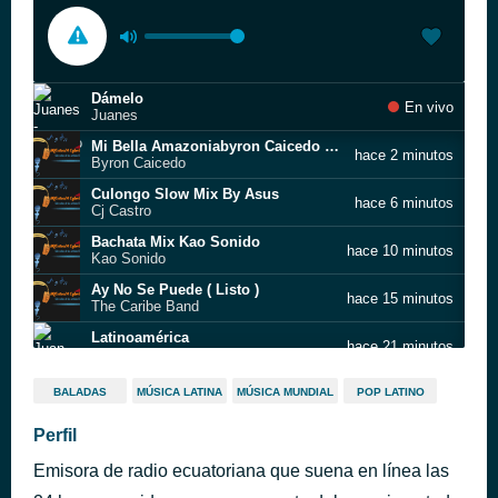
Dámelo
En vivo
Juanes
Mi Bella Amazoniabyron Caicedo Update Extended O
hace 2 minutos
Byron Caicedo
Culongo Slow Mix By Asus
hace 6 minutos
Cj Castro
Bachata Mix Kao Sonido
hace 10 minutos
Kao Sonido
Ay No Se Puede ( Listo )
hace 15 minutos
The Caribe Band
Latinoamérica
hace 21 minutos
Juan Fernando Velasco
Maria De Los Angelesse Acabo Quien Te Queria Edit I Ecua Extended Mix
hace 27 minutos
BALADAS
MÚSICA LATINA
MÚSICA MUNDIAL
POP LATINO
Dra
Que Locura Enamorarme De Ti - Dj Mr. Intro Break & Outro - 95bpm
Perfil
hace 34 minutos
D.r.a
Emisora de radio ecuatoriana que suena en línea las
Retro Pop Español Mix
hace 39 minutos
Jefrys Dj Special