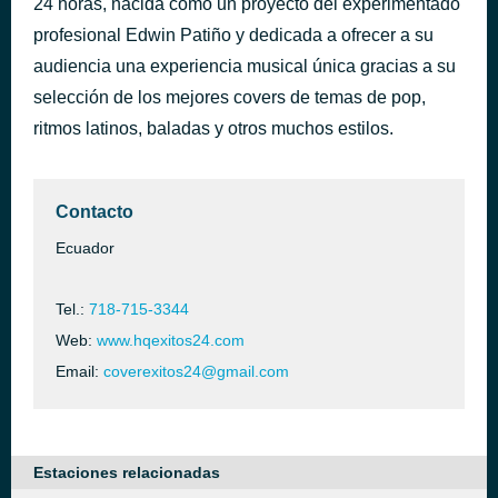
24 horas, nacida como un proyecto del experimentado
El Yumbito Chumadito
profesional Edwin Patiño y dedicada a ofrecer a su
hace 44 minutos
Hernan Y L Socios Del Ritmo
audiencia una experiencia musical única gracias a su
selección de los mejores covers de temas de pop,
ritmos latinos, baladas y otros muchos estilos.
Contacto
Ecuador
Tel.:
718-715-3344
Web:
www.hqexitos24.com
Email:
coverexitos24@gmail.com
Estaciones relacionadas