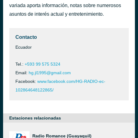
variada aporta información, notas sobre numerosos
CUMBIAS ECUATORIANAS | MIX TECHNOCUMBIAS 2021 (DELAYZER DJ)
hace 23 horas
Carlos Delayzer
asuntos de interés actual y entretenimiento.
Contacto
Ecuador
Tel.:
+593 99 575 5324
Email:
hg.jl1995@gmail.com
Facebook:
www.facebook.com/HG-RADIO-ec-
102864648122865/
Estaciones relacionadas
Radio Romance (Guayaquil)