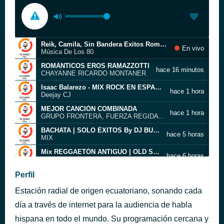
Reik, Camila, Sin Bandera Exitos Romanticos 2021
En vivo
Música De Los 80
ROMÁNTICOS EROS RAMAZZOTTI
hace 16 minutos
CHAYANNE RICARDO MONTANER
Isaac Balarezo - MIX ROCK EN ESPAÑOL ?? ( Mana, Soda Stereo, Enanitos Verdes, Hombres G, Los Mojarras )??
hace 1 hora
Deejay CJ
MEJOR CANCIÓN COMBINADA
hace 1 hora
GRUPO FRONTERA, FUERZA REGIDA , CARIN LEON, GRUPO FIRME TOP TENDENCIA 2023
BACHATA | SOLO ÉXITOS By DJ BUCLE
hace 5 horas
MIX
Mix REGGAETÓN ANTIGUO | OLD SCHOOL (Daddy Yankee, Don Omar, Tego Calderón, Plan B y más)
hace 6 horas
CARLEEX
?? MIX ROCK en ESPAÑOL de los 80 y 90 ?????? CLÁSICOS DE LOS 80 & 90 Dj Suarez PUCALLPA
Perfil
hace 9 horas
Tài xỉu
Estación radial de origen ecuatoriano, sonando cada
Salsa Power
hace 16 horas
Me Hace Daño Verte Mix De La Salsa Romántica
día a través de internet para la audiencia de habla
Sentir Vallenato
hispana en todo el mundo. Su programación cercana y
hace 21 horas
Mix Los Vallenatos Más Escuchados, Video Letras