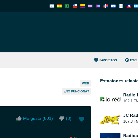
FAVORITOS
ESC
Estaciones relac
WEB
¿NO FUNCIONA?
Radio 
102.1 F
JC Rad
Me gusta (
801
)
(
8
)
107.3 F
Radioa