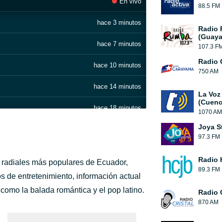
En vivo
88.5 FM
hace 3 minutos
Radio
(Guaya
hace 7 minutos
107.3 F
Radio 
hace 10 minutos
750 AM
hace 14 minutos
La Voz
(Cuenc
hace 18 minutos
1070 AM
Joya S
hace 21 minutos
97.3 FM
hace 27 minutos
Radio 
 radiales más populares de Ecuador,
89.3 FM
hace 31 minutos
s de entretenimiento, información actual
como la balada romántica y el pop latino.
Radio C
hace 34 minutos
870 AM