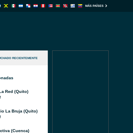
MÁS PAÍSES
UCHADO RECIENTEMENTE
ionadas
La Red (Quito)
M
io La Bruja (Quito)
M
ctiva (Cuenca)