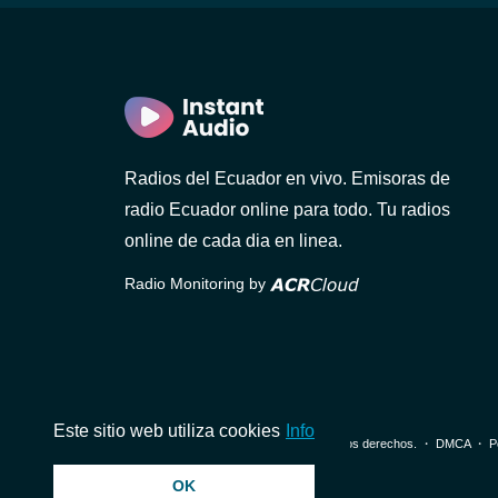
)
Radios del Ecuador en vivo. Emisoras de
radio Ecuador online para todo. Tu radios
online de cada dia en linea.
Radio Monitoring by
1 FM
Este sitio web utiliza cookies
Info
© 2026 InstantAudio. Reservados todos los derechos. ・
DMCA
・
P
OK