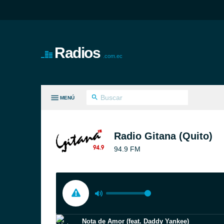
Radios
.com.ec
MENÚ
S GÉNEROS
Radio Gitana (Quito)
94.9 FM
Nota de Amor (feat. Daddy Yankee)