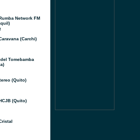
 Rumba Network FM
quil)
M
Caravana (Carchi)
 del Tomebamba
a)
tereo (Quito)
HCJB (Quito)
ristal