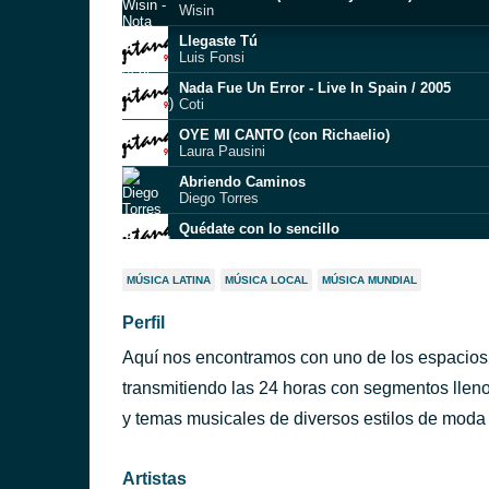
Wisin
Llegaste Tú
Luis Fonsi
Nada Fue Un Error - Live In Spain / 2005
Coti
OYE MI CANTO (con Richaelio)
Laura Pausini
Abriendo Caminos
Diego Torres
Quédate con lo sencillo
Thiago Navarro Music
20 de Enero
MÚSICA LATINA
MÚSICA LOCAL
MÚSICA MUNDIAL
La Oreja de Van Gogh
Perfil
De Cara Al Lodo
Sergio Sacoto
Aquí nos encontramos con uno de los espacios
Tu Cárcel
Morat
transmitiendo las 24 horas con segmentos lleno
Sol, Arena Y Mar
y temas musicales de diversos estilos de moda 
Luis Miguel
Artistas