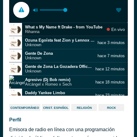
What s My Name ft Drake - from YouTube
En vivo
Rihanna
Ozuna Egoísta feat Zion y Lennox Video Oficial
hace 3 minutos
Unknown
Gente De Zona
hace 7 minutos
Unknown
Gente de Zona La Gozadera Official Video ft Marc Anthony
hace 12 minutos
Unknown
Agresivo (Dj Bob remix)
hace 18 minutos
Arcángel x Romeo x Sech
Daddy Yankee Limbo
hace 23 minutos
Unknown
Felices los 4
hace 27 minutos
CONTEMPORÁNEO
CRIST. ESPAÑOL
RELIGIÓN
ROCK
Maluma
J Balvin Jowell Randy Bonita
Perfil
hace 31 minutos
Unknown
Emisora de radio en línea con una programación
Ricardo Arjona Lo Poco Que Tengo
hace 35 minutos
Unknown