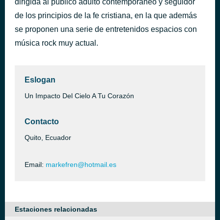
dirigida al público adulto contemporáneo y seguidor
La Rompe Corazones Video Oficial Daddy Yankee ft Ozuna
de los principios de la fe cristiana, en la que además
hace 39 minutos
Unknown
se proponen una serie de entretenidos espacios con
música rock muy actual.
Eslogan
Un Impacto Del Cielo A Tu Corazón
Contacto
Quito, Ecuador
Email:
markefren@hotmail.es
Estaciones relacionadas