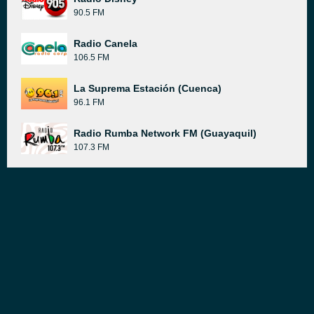
90.5 FM
Radio Canela
106.5 FM
La Suprema Estación (Cuenca)
96.1 FM
Radio Rumba Network FM (Guayaquil)
107.3 FM