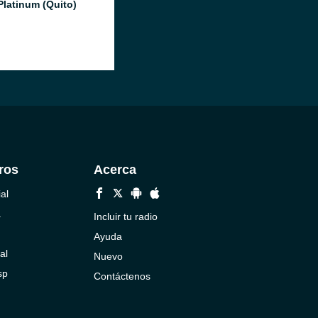
Platinum (Quito)
ros
Acerca
al
a
Incluir tu radio
Ayuda
al
Nuevo
sp
Contáctenos