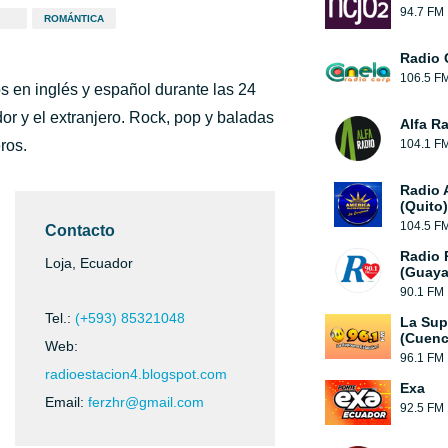
94.7 FM
ROMÁNTICA
Radio 
106.5 F
s en inglés y español durante las 24
or y el extranjero. Rock, pop y baladas
Alfa R
ros.
104.1 F
Radio 
(Quito)
104.5 F
Contacto
Radio
Loja, Ecuador
(Guaya
90.1 FM
Tel.:
(+593) 85321048
La Sup
(Cuenc
Web:
96.1 FM
radioestacion4.blogspot.com
Exa
Email:
ferzhr@gmail.com
92.5 FM