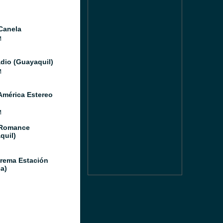
Canela
M
adio (Guayaquil)
M
América Estereo
M
 Romance
quil)
rema Estación
a)