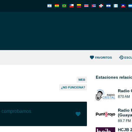
FAVORITOS
ESC
Estaciones relac
WEB
¿NO FUNCIONA?
Radio C
870 AM
Radio 
lo comprobamos
(Guaya
89.7 FM
Me gusta (
0
)
(
0
)
HCJB 2