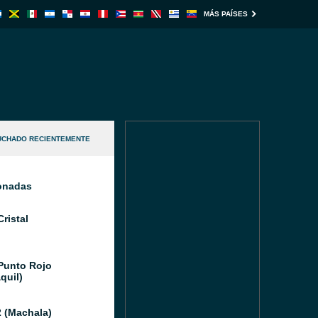
MÁS PAÍSES
UCHADO RECIENTEMENTE
ionadas
ristal
Punto Rojo
quil)
 (Machala)