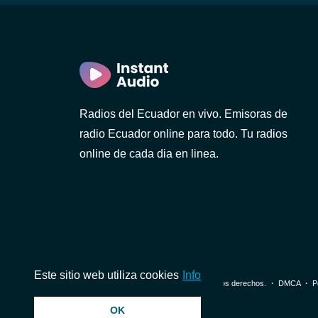
)
Radios del Ecuador en vivo. Emisoras de
radio Ecuador online para todo. Tu radios
online de cada dia en linea.
1 FM
Este sitio web utiliza cookies
Info
© 2026 InstantAudio. Reservados todos los derechos. ・
DMCA
・
P
OK