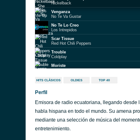
Nickelback
Venganza
No Te Va Gustar
No Te Lo Creo
Los Intrepidos
Scar Tissue
Red Hot Chili Peppers
Trouble
Coldplay
Moriste
Sergio Sacoto
Cómo Dónde y Cuándo
HITS CLÁSICOS
OLDIES
TOP 40
Shakira
Perfil
Miércoles de ceniza
Caifanes
Emisora de radio ecuatoriana, llegando desde 
No Me Importa el Dinero (feat. Julieta Venegas
Los Auténticos Decadentes
habla hispana en todo el mundo. Su amena prog
Jullie
mediante una selección de música del momento,
Indios
entretenimiento.