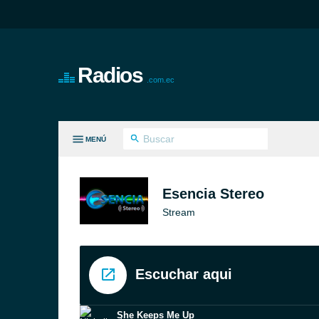
Radios
.com.ec
MENÚ
S GÉNEROS
Esencia Stereo
Stream
Escuchar aqui
She Keeps Me Up