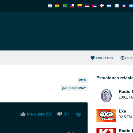
FAVORITOS
ESC
Estaciones relac
WEB
¿NO FUNCIONA?
Radio 
100.1 F
Exa
Me gusta (
5
)
(
0
)
92.5 FM
Radio 