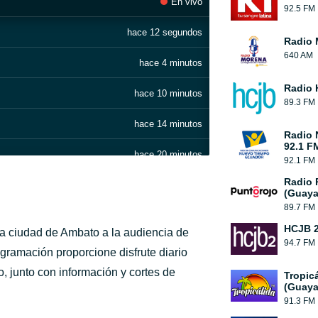
En vivo
92.5 FM
hace 12 segundos
Radio 
640 AM
hace 4 minutos
Radio 
hace 10 minutos
89.3 FM
hace 14 minutos
Radio 
92.1 F
hace 20 minutos
92.1 FM
Radio 
hace 27 minutos
(Guaya
89.7 FM
hace 32 minutos
HCJB 2
la ciudad de Ambato a la audiencia de
) [Vivo]
94.7 FM
hace 38 minutos
ramación proporcione disfrute diario
 junto con información y cortes de
Tropic
hace 43 minutos
(Guaya
91.3 FM