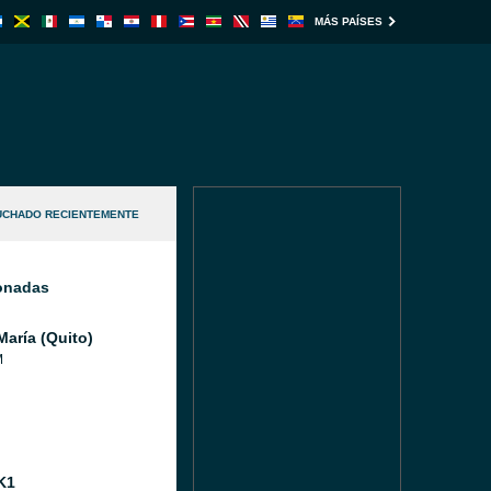
MÁS PAÍSES
UCHADO RECIENTEMENTE
ionadas
María (Quito)
M
K1