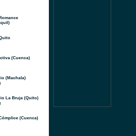
 Romance
quil)
Quito
ctiva (Cuenca)
io (Machala)
M
io La Bruja (Quito)
M
Cómplice (Cuenca)