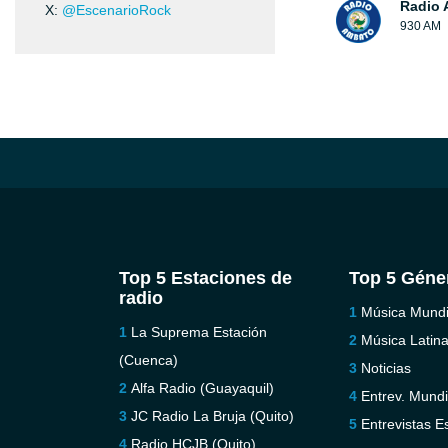
Radio 
X:
@EscenarioRock
930 AM
Top 5 Estaciones de
Top 5 Géne
radio
Música Mundi
La Suprema Estación
Música Latin
(Cuenca)
Noticias
Alfa Radio (Guayaquil)
Entrev. Mundi
JC Radio La Bruja (Quito)
Entrevistas E
Radio HCJB (Quito)