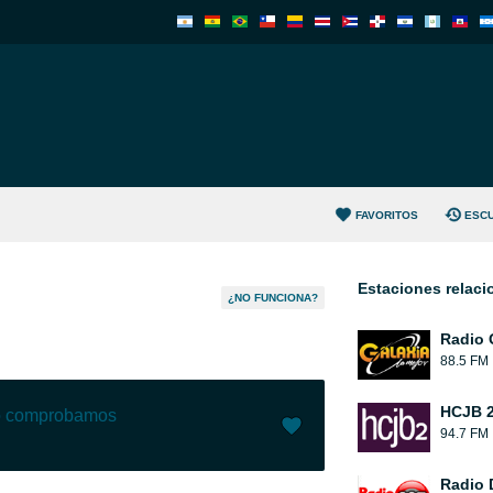
FAVORITOS
ESC
Estaciones relac
¿NO FUNCIONA?
Radio 
88.5 FM
HCJB 2
lo comprobamos
94.7 FM
Me gusta (
0
)
(
0
)
Radio 