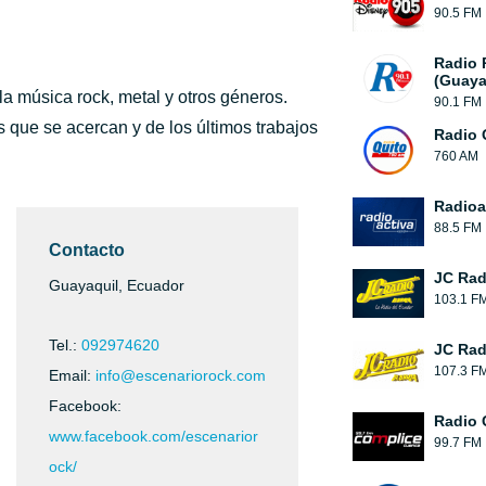
90.5 FM
Radio
(Guaya
la música rock, metal y otros géneros.
90.1 FM
 que se acercan y de los últimos trabajos
Radio 
760 AM
Radioa
88.5 FM
Contacto
JC Rad
Guayaquil, Ecuador
103.1 F
Tel.:
092974620
JC Rad
107.3 F
Email:
info@escenariorock.com
Facebook:
Radio 
www.facebook.com/escenarior
99.7 FM
ock/