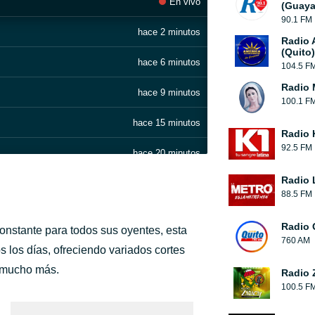
En vivo
(Guaya
90.1 FM
hace 2 minutos
Radio 
(Quito)
hace 6 minutos
104.5 F
Radio 
hace 9 minutos
100.1 F
hace 15 minutos
Radio 
92.5 FM
hace 20 minutos
Radio 
hace 30 minutos
88.5 FM
hace 39 minutos
Radio 
nstante para todos sus oyentes, esta
760 AM
hace 46 minutos
 los días, ofreciendo variados cortes
y mucho más.
Radio 
hace 51 minutos
100.5 F