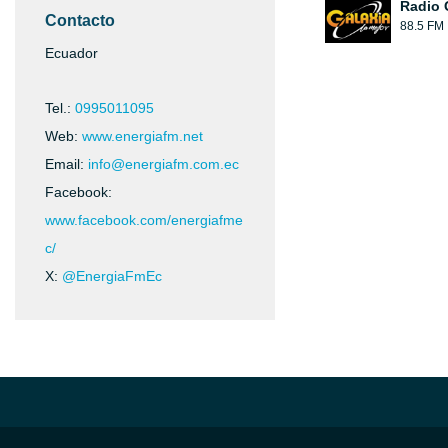
Radio 
Contacto
88.5 FM
Ecuador
Tel.:
0995011095
Web:
www.energiafm.net
Email:
info@energiafm.com.ec
Facebook:
www.facebook.com/energiafme
c/
X:
@EnergiaFmEc