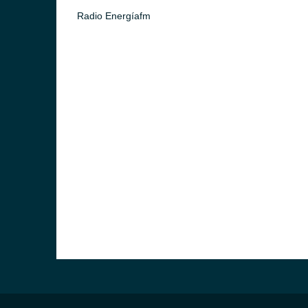
Radio Energíafm
)
ca)
)