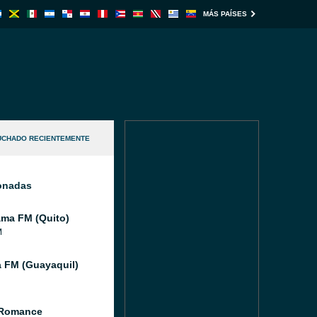
MÁS PAÍSES
UCHADO RECIENTEMENTE
ionadas
ma FM (Quito)
M
a FM (Guayaquil)
 Romance