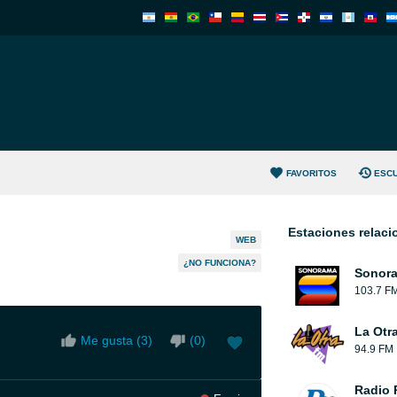
FAVORITOS
ESC
Estaciones relac
WEB
¿NO FUNCIONA?
Sonora
103.7 F
La Otr
Me gusta (
3
)
(
0
)
94.9 FM
Radio