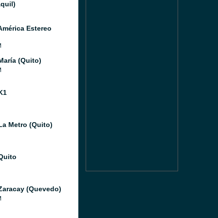
quil)
América Estereo
M
María (Quito)
M
K1
La Metro (Quito)
Quito
Zaracay (Quevedo)
M