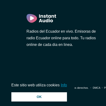
)
Radios del Ecuador en vivo. Emisoras de
radio Ecuador online para todo. Tu radios
online de cada dia en linea.
1 FM
Este sitio web utiliza cookies
Info
© 2026 InstantAudio. Reservados todos los derechos. ・
DMCA
・
P
OK