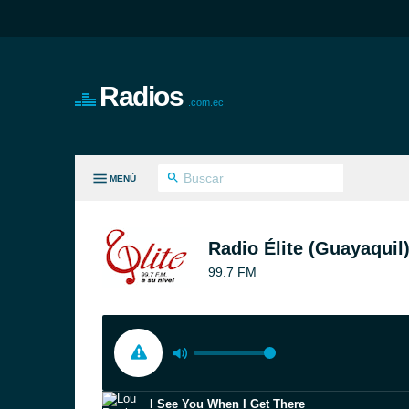
Radios
.com.ec
MENÚ
S GÉNEROS
Radio Élite (Guayaquil
99.7 FM
I See You When I Get There