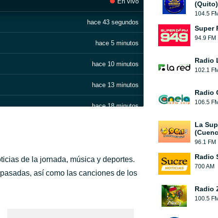
En vivo
(Quito)
104.5 F
hace 43 segundos
Super 
94.9 FM
hace 5 minutos
Radio 
hace 10 minutos
102.1 F
hace 13 minutos
Radio 
106.5 F
hace 18 minutos
La Sup
hace 23 minutos
(Cuenc
96.1 FM
hace 31 minutos
Radio 
oticias de la jornada, música y deportes.
700 AM
hace 36 minutos
 pasadas, así como las canciones de los
Radio 
hace 41 minutos
100.5 F