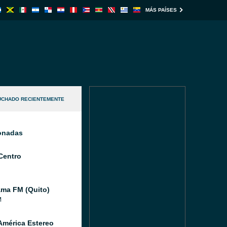
MÁS PAÍSES
UCHADO RECIENTEMENTE
ionadas
Centro
ma FM (Quito)
M
América Estereo