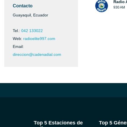
Radio 
Contacto
930 AM
Guayaquil, Ecuador
Tel.:
042 133022
Web:
radioelite997.com
Email:
direccion@cadenadial.com
Top 5 Estaciones de
Top 5 Géne