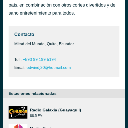
país, en combinación con otros cortes divertidos y de
Barriendo con todo Viejo Chucho Dj A mi lindo ecuador Rompecapezas Tabacundo Maria Elisa
hace 2 horas
sano entretenimiento para todos.
Contacto
Mitad del Mundo, Quito, Ecuador
Tel.:
+593 99 199 5194
Email:
edwindj20@hotmail.com
Estaciones relacionadas
Radio Galaxia (Guayaquil)
88.5 FM