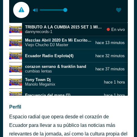
TRIBUTO A LA CUMBIA 2015 SET 1 MIX KLEVER JAVIER
En vivo
dannyrecords-1
Mezclas Abril 2020 En Mi Escritorio Chofersito Carretero Que tonto mi corazon Que Lastima Tomando por un amor Susana Llevame contigo
hace 13 minutos
Viejo Chucho DJ Master
Ecuador Radio Explota(4)
hace 32 minutos
corazon serrano & franklin band
hace 37 minutos
cumbias lentas
Tony Town Dj
hace 1 hora
Manolo Megamix
Frecuencia del mapa (1)
hace 1 hora
Perfil
Barriendo con todo Viejo Chucho Dj Ya no somos nada Picaflor Otavaleña El Granizo
hace 1 hora
Espacio radial que opera desde el corazón de
ecuador radio normal
hace 1 hora
Ecuador para llevar a su público las noticias más
09 2020
relevantes de la jornada, así como la cultura propia del
hace 1 hora
Chicha Mix Dj Onne 02