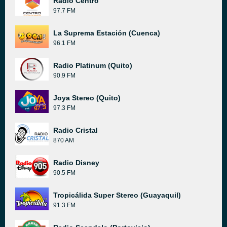
Radio Centro
97.7 FM
La Suprema Estación (Cuenca)
96.1 FM
Radio Platinum (Quito)
90.9 FM
Joya Stereo (Quito)
97.3 FM
Radio Cristal
870 AM
Radio Disney
90.5 FM
Tropicálida Super Stereo (Guayaquil)
91.3 FM