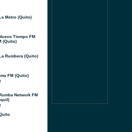
La Metro (Quito)
Nuevo Tiempo FM
M (Quito)
La Rumbera (Quito)
ma FM (Quito)
M
 Rumba Network FM
quil)
M
Quito