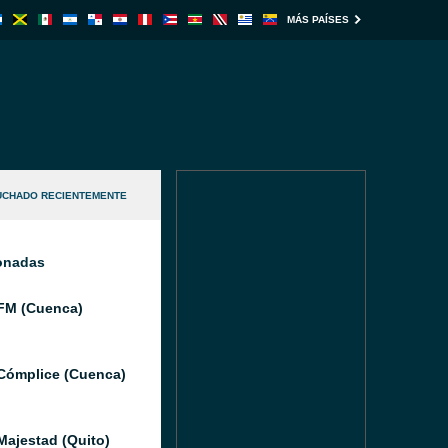
MÁS PAÍSES
UCHADO RECIENTEMENTE
ionadas
FM (Cuenca)
Cómplice (Cuenca)
Majestad (Quito)