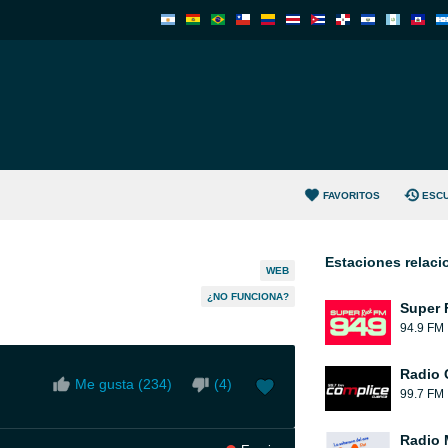
FAVORITOS
ESC
Estaciones relac
WEB
¿NO FUNCIONA?
Super 
94.9 FM
Radio 
Me gusta (
234
)
(
4
)
99.7 FM
Radio 