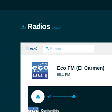
Radios
.com.ec
MENÚ
S GÉNEROS
Eco FM (El Carmen)
88.1 FM
Confundido