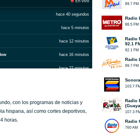
En vivo
89.7 FM
hace 40 segundos
Radio 
88.5 FM
hace 5 minutos
Radio 
hace 12 minutos
92.1 F
92.1 FM
 Now
hace 16 minutos
Radio 
99.7 FM
hace 22 minutos
Sonora
hace 26 minutos
103.7 F
hace 30 minutos
Radio
ndo, con los programas de noticias y
(Guaya
hace 33 minutos
bla hispana, así como cortes deportivos,
107.3 F
4 horas.
Radio 
hace 37 minutos
760 AM