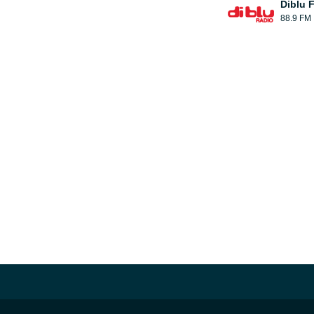
Diblu 
88.9 FM