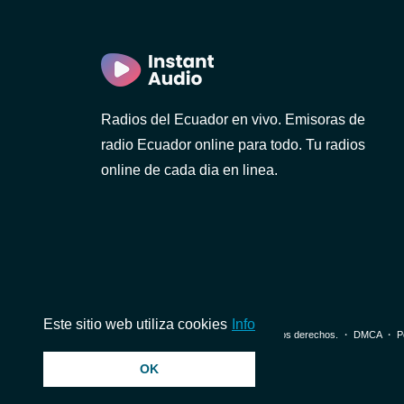
)
Radios del Ecuador en vivo. Emisoras de
radio Ecuador online para todo. Tu radios
online de cada dia en linea.
1 FM
Este sitio web utiliza cookies
Info
© 2026 InstantAudio. Reservados todos los derechos. ・
DMCA
・
P
OK