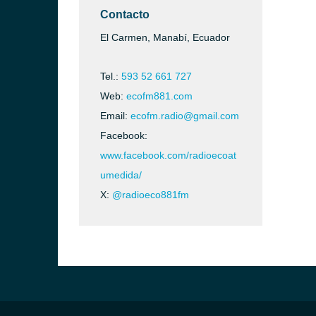
Contacto
El Carmen, Manabí, Ecuador
Tel.:
593 52 661 727
Web:
ecofm881.com
Email:
ecofm.radio@gmail.com
Facebook:
www.facebook.com/radioecoat
umedida/
)
X:
@radioeco881fm
ca)
)