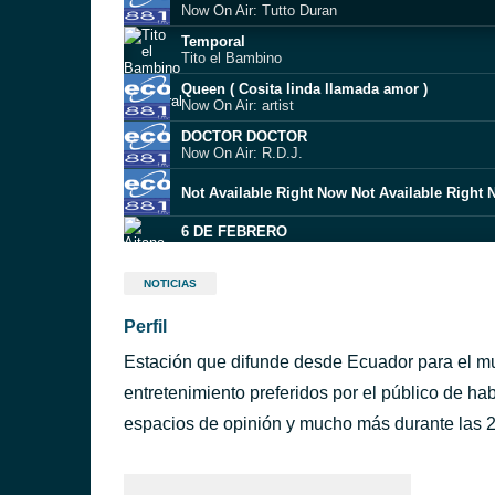
Now On Air: Tutto Duran
Temporal
Tito el Bambino
Queen ( Cosita linda llamada amor )
Now On Air: artist
DOCTOR DOCTOR
Now On Air: R.D.J.
Not Available Right Now Not Available Right
6 DE FEBRERO
Aitana & Ana Guerra
Se Me Quedo
NOTICIAS
Now On Air: Chayanne
Perfil
Nidito de amor
Now On Air: Marta Santos
Estación que difunde desde Ecuador para el mu
Que seas feliz
Miss Caffeina
entretenimiento preferidos por el público de ha
Golden
espacios de opinión y mucho más durante las 2
Harry Styles