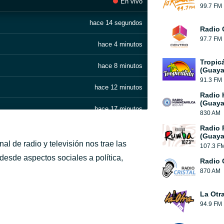
En vivo
99.7 FM
hace 14 segundos
Radio 
97.7 FM
hace 4 minutos
Tropic
hace 8 minutos
(Guaya
91.3 FM
hace 12 minutos
Radio 
(Guaya
hace 17 minutos
830 AM
Guayacán pasodobles: España cañi / Ni se compra ni se vende / Feria de Manizales / Silverio / Te quiero porque te quiero
Radio
hace 21 minutos
(Guaya
l de radio y televisión nos trae las
107.3 F
hace 26 minutos
 desde aspectos sociales a política,
Radio C
Guayacán pasodobles: España cañi / Ni se compra ni se vende / Feria de Manizales / Silverio / Te quiero porque te quiero
870 AM
hace 30 minutos
La Otr
hace 44 minutos
yará
94.9 FM