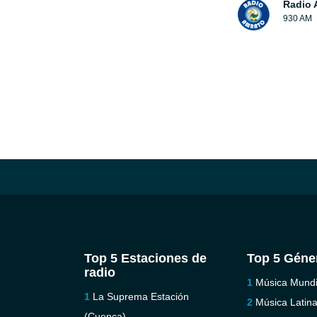
Radio 
930 AM
Top 5 Estaciones de
Top 5 Géne
radio
Música Mundi
La Suprema Estación
Música Latin
(Cuenca)