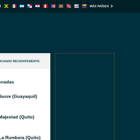
MÁS PAÍSES
UCHADO RECIENTEMENTE
ionadas
Sucre (Guayaquil)
Majestad (Quito)
La Rumbera (Quito)