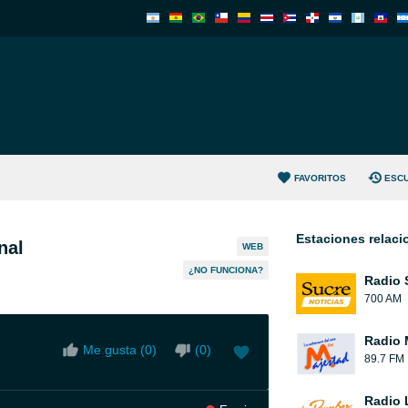
FAVORITOS
ESC
Estaciones relac
nal
WEB
¿NO FUNCIONA?
Radio 
700 AM
Radio 
Me gusta (
0
)
(
0
)
89.7 FM
Radio 