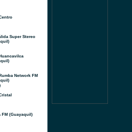
Centro
álida Super Stereo
quil)
Huancavilca
quil)
 Rumba Network FM
quil)
M
ristal
a FM (Guayaquil)